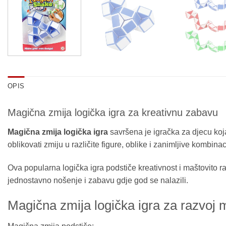
OPIS
Magična zmija logička igra za kreativnu zabavu
Magična zmija logička igra
savršena je igračka za djecu koja
oblikovati zmiju u različite figure, oblike i zanimljive kombinac
Ova popularna logička igra podstiče kreativnost i maštovito ra
jednostavno nošenje i zabavu gdje god se nalazili.
Magična zmija logička igra za razvoj 