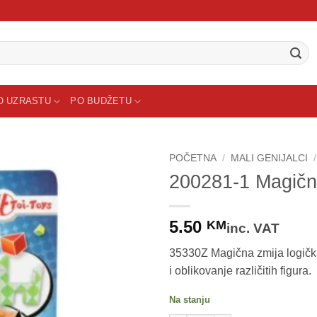
O UZRASTU
PO BUDŽETU
POČETNA
/
MALI GENIJALCI
/
200281-1 Magična
Sačuvaj
proizvod
5.50
KM
inc. VAT
35330Z Magična zmija logička 
i oblikovanje različitih figura.
Na stanju