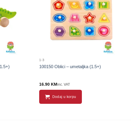
proizvod
proizvod
1-3
1.5+)
100150 Oblici – umetaljka (1.5+)
16.90
KM
inc. VAT
Dodaj u korpu