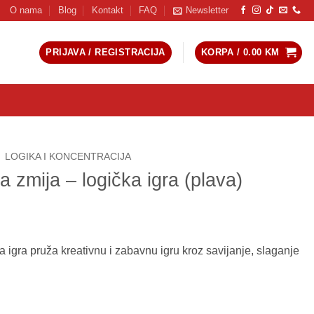
O nama
Blog
Kontakt
FAQ
Newsletter
PRIJAVA / REGISTRACIJA
KORPA /
0.00
KM
LOGIKA I KONCENTRACIJA
 zmija – logička igra (plava)
igra pruža kreativnu i zabavnu igru kroz savijanje, slaganje