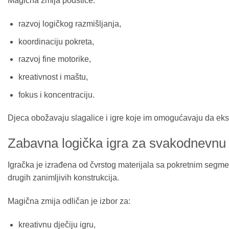
Magična zmija podstiče:
razvoj logičkog razmišljanja,
koordinaciju pokreta,
razvoj fine motorike,
kreativnost i maštu,
fokus i koncentraciju.
Djeca obožavaju slagalice i igre koje im omogućavaju da eksp
Zabavna logička igra za svakodnevnu 
Igračka je izrađena od čvrstog materijala sa pokretnim segmen
drugih zanimljivih konstrukcija.
Magična zmija odličan je izbor za:
kreativnu dječiju igru,