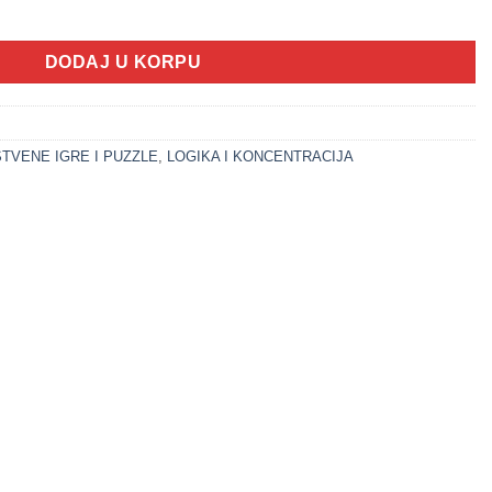
a igra (plava) količina
DODAJ U KORPU
TVENE IGRE I PUZZLE
,
LOGIKA I KONCENTRACIJA