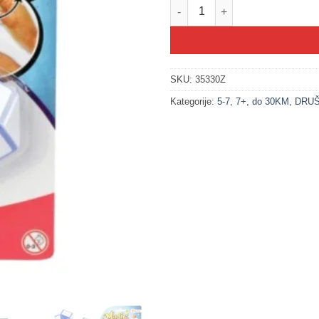
200281-1 Magična zmija - logičk
SKU:
35330Z
Kategorije:
5-7
,
7+
,
do 30KM
,
DRUŠ