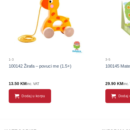
proizvod
1-3
3-5
100142 Žirafa – povuci me (1.5+)
100145 Matem
13.50
KM
29.90
KM
inc. VAT
inc.
Dodaj u korpu
Dodaj 