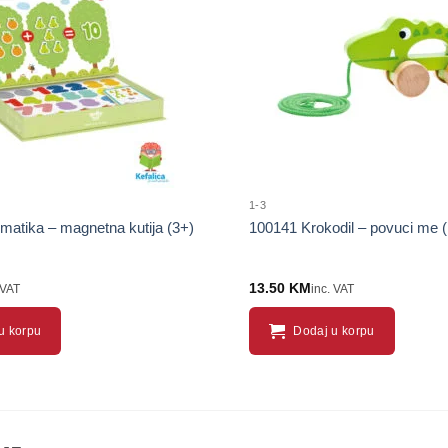
proizvod
1-3
atika – magnetna kutija (3+)
100141 Krokodil – povuci me (
13.50
KM
 VAT
inc. VAT
u korpu
Dodaj u korpu