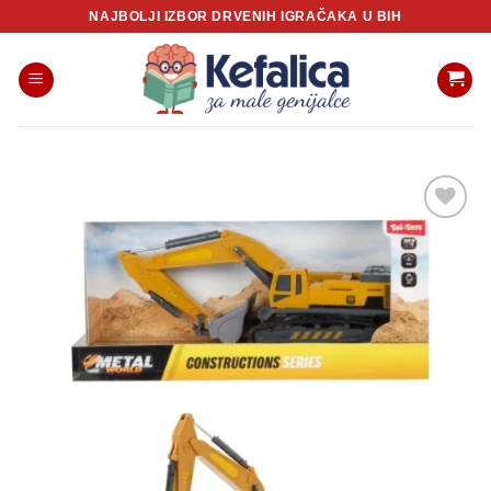
Skip
NAJBOLJI IZBOR DRVENIH IGRAČAKA U BIH
to
content
Sačuvaj
proizvod