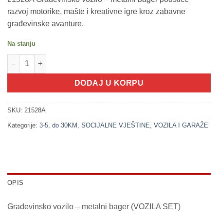
razvoj motorike, mašte i kreativne igre kroz zabavne
građevinske avanture.
Na stanju
200246 Građevinsko vozilo - metalni bager (VOZILA SET) količi
DODAJ U KORPU
SKU:
21528A
Kategorije:
3-5
,
do 30KM
,
SOCIJALNE VJEŠTINE
,
VOZILA I GARAŽE
OPIS
Građevinsko vozilo – metalni bager (VOZILA SET)