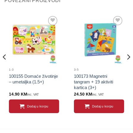
POVEZANI PROIZVODI
Sačuvaj
Sačuvaj
proizvod
proizvod
1-3
3-5
100155 Domaće životinje
100173 Magnetni
– umetaljka (1.5+)
tangram + 19 aktiviti
kartica (3+)
14.90
KM
24.50
KM
inc. VAT
inc. VAT
Dodaj u korpu
Dodaj u korpu