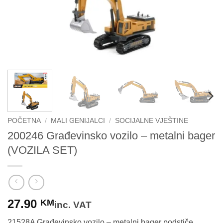
POČETNA
/
MALI GENIJALCI
/
SOCIJALNE VJEŠTINE
200246 Građevinsko vozilo – metalni bager
(VOZILA SET)
27.90
KM
inc. VAT
21528A Građevinsko vozilo – metalni bager podstiče