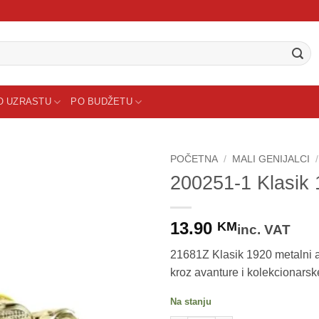
O UZRASTU
PO BUDŽETU
POČETNA
/
MALI GENIJALCI
/
200251-1 Klasik
Sačuvaj
proizvod
13.90
KM
inc. VAT
21681Z Klasik 1920 metalni au
kroz avanture i kolekcionarsk
Na stanju