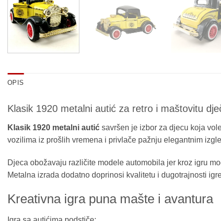
OPIS
Klasik 1920 metalni autić za retro i maštovitu dječ
Klasik 1920 metalni autić
savršen je izbor za djecu koja vole
vozilima iz prošlih vremena i privlače pažnju elegantnim izgl
Djeca obožavaju različite modele automobila jer kroz igru mo
Metalna izrada dodatno doprinosi kvalitetu i dugotrajnosti igre
Kreativna igra puna mašte i avantura
Igra sa autićima podstiče: