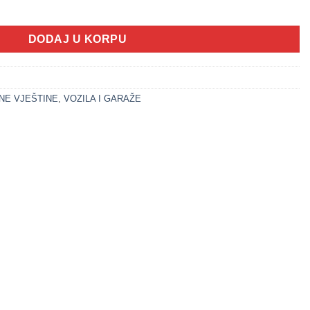
OZILA SET) količina
DODAJ U KORPU
NE VJEŠTINE
,
VOZILA I GARAŽE