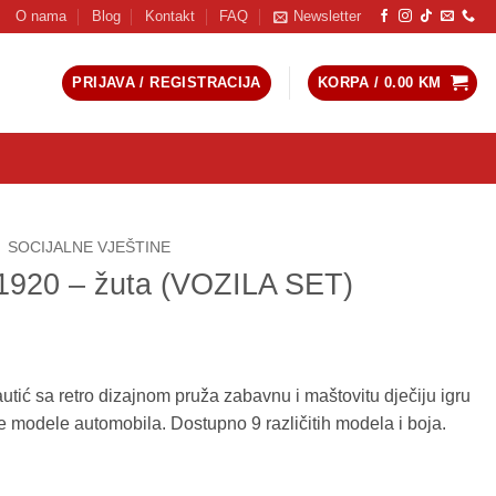
O nama
Blog
Kontakt
FAQ
Newsletter
PRIJAVA / REGISTRACIJA
KORPA /
0.00
KM
SOCIJALNE VJEŠTINE
 1920 – žuta (VOZILA SET)
tić sa retro dizajnom pruža zabavnu i maštovitu dječiju igru
e modele automobila. Dostupno 9 različitih modela i boja.