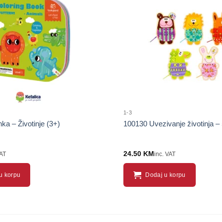
Sačuvaj
proizvod
1-3
ka – Životinje (3+)
100130 Uvezivanje životinja – 
24.50
KM
VAT
inc. VAT
u korpu
Dodaj u korpu