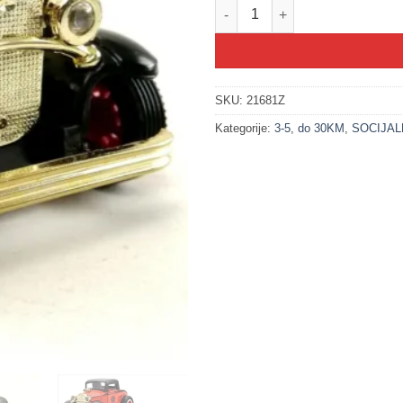
200251-1 Klasik 1920 - žuta (V
SKU:
21681Z
Kategorije:
3-5
,
do 30KM
,
SOCIJAL