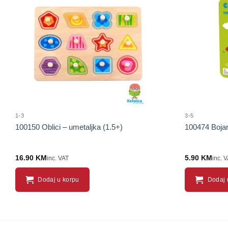
Sačuvaj
proizvod
1-3
3-5
100150 Oblici – umetaljka (1.5+)
100474 Bojan
16.90
KM
5.90
KM
inc. VAT
inc. 
Dodaj u korpu
Dodaj 