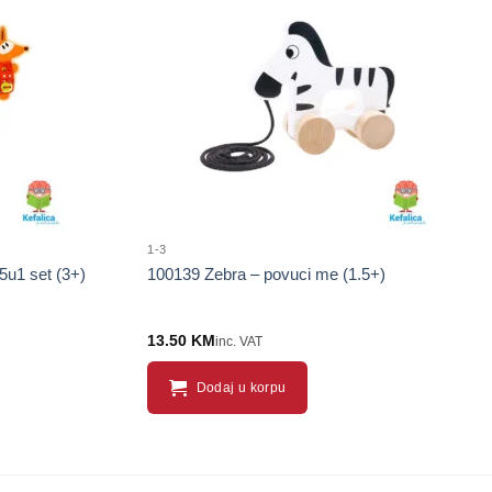
Sačuvaj
Sačuvaj
proizvod
proizvod
1-3
5u1 set (3+)
100139 Zebra – povuci me (1.5+)
13.50
KM
inc. VAT
Dodaj u korpu