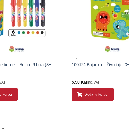
proizvod
3-5
e bojice – Set od 6 boja (3+)
100474 Bojanka – Životinje (3
5.90
KM
 VAT
inc. VAT
u korpu
Dodaj u korpu