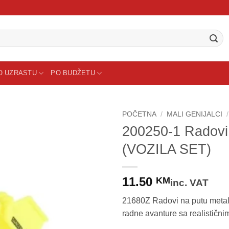
O UZRASTU
PO BUDŽETU
POČETNA
/
MALI GENIJALCI
/
200250-1 Radov
Sačuvaj
(VOZILA SET)
proizvod
11.50
KM
inc. VAT
21680Z Radovi na putu metaln
radne avanture sa realističn