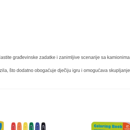
lastite građevinske zadatke i zanimljive scenarije sa kamionima i
zila, što dodatno obogaćuje dječiju igru i omogućava skupljanje 
Sačuvaj