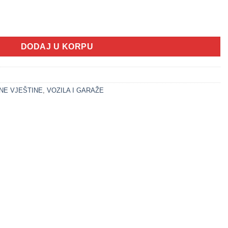
ALNI KAMION (VOZILA SET) količina
DODAJ U KORPU
NE VJEŠTINE
,
VOZILA I GARAŽE