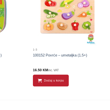
proizvod
proizvod
1-3
+)
100152 Povrće – umetaljka (1.5+)
16.50
KM
inc. VAT
Dodaj u korpu