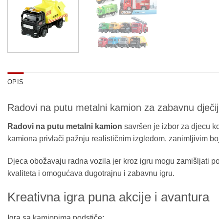
OPIS
Radovi na putu metalni kamion za zabavnu dječij
Radovi na putu metalni kamion
savršen je izbor za djecu ko
kamiona privlači pažnju realističnim izgledom, zanimljivim boj
Djeca obožavaju radna vozila jer kroz igru mogu zamišljati po
kvaliteta i omogućava dugotrajnu i zabavnu igru.
Kreativna igra puna akcije i avantura
Igra sa kamionima podstiče: