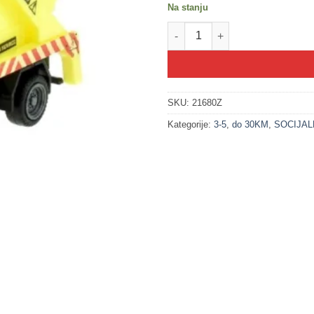
Na stanju
200250-1 Radovi na putu MET
SKU:
21680Z
Kategorije:
3-5
,
do 30KM
,
SOCIJAL