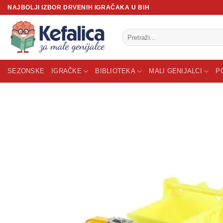
Skip
NAJBOLJI IZBOR DRVENIH IGRAČAKA U BIH
to
content
Pretraži:
SEZONSKE
IGRAČKE
BIBLIOTEKA
MALI GENIJALCI
P