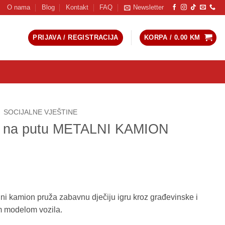
O nama
Blog
Kontakt
FAQ
Newsletter
PRIJAVA / REGISTRACIJA
KORPA /
0.00
KM
SOCIJALNE VJEŠTINE
i na putu METALNI KAMION
i kamion pruža zabavnu dječiju igru kroz građevinske i
im modelom vozila.