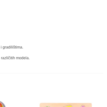
 gradilištima.
različitih modela.
Sačuvaj
Sačuvaj