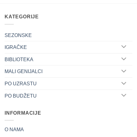
has
multiple
variants.
KATEGORIJE
The
options
may
SEZONSKE
be
IGRAČKE
chosen
on
BIBLIOTEKA
the
product
MALI GENIJALCI
page
PO UZRASTU
PO BUDŽETU
INFORMACIJE
O NAMA