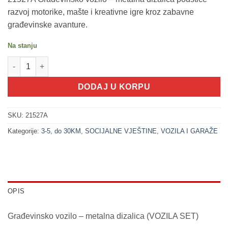
razvoj motorike, mašte i kreativne igre kroz zabavne
građevinske avanture.
Na stanju
200245 Građevinsko vozilo - metalna dizalica (VOZILA SET) koli
DODAJ U KORPU
SKU:
21527A
Kategorije:
3-5
,
do 30KM
,
SOCIJALNE VJEŠTINE
,
VOZILA I GARAŽE
OPIS
Građevinsko vozilo – metalna dizalica (VOZILA SET)