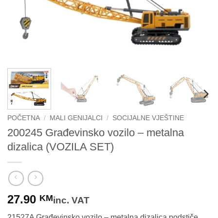
POČETNA
/
MALI GENIJALCI
/
SOCIJALNE VJEŠTINE
200245 Građevinsko vozilo – metalna
dizalica (VOZILA SET)
27.90
KM
inc. VAT
21527A Građevinsko vozilo – metalna dizalica podstiče