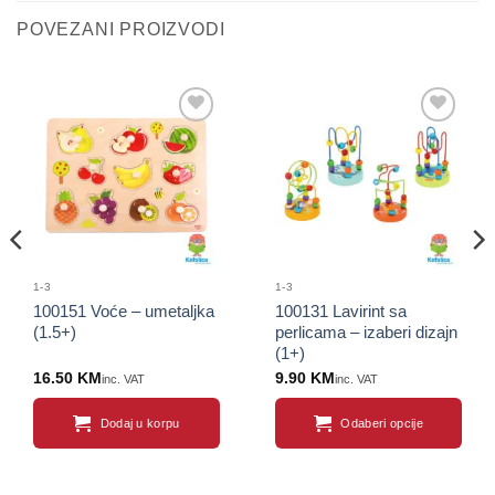
POVEZANI PROIZVODI
Sačuvaj
Sačuvaj
proizvod
proizvod
1-3
1-3
100151 Voće – umetaljka
100131 Lavirint sa
(1.5+)
perlicama – izaberi dizajn
(1+)
16.50
KM
9.90
KM
inc. VAT
inc. VAT
Dodaj u korpu
Odaberi opcije
This
product