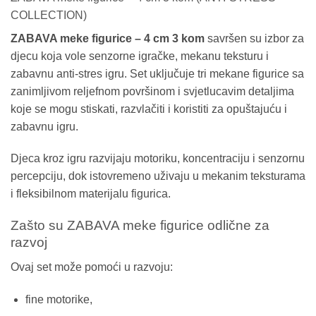
COLLECTION)
ZABAVA meke figurice – 4 cm 3 kom
savršen su izbor za
djecu koja vole senzorne igračke, mekanu teksturu i
zabavnu anti-stres igru. Set uključuje tri mekane figurice sa
zanimljivom reljefnom površinom i svjetlucavim detaljima
koje se mogu stiskati, razvlačiti i koristiti za opuštajuću i
zabavnu igru.
Djeca kroz igru razvijaju motoriku, koncentraciju i senzornu
percepciju, dok istovremeno uživaju u mekanim teksturama
i fleksibilnom materijalu figurica.
Zašto su ZABAVA meke figurice odlične za
razvoj
Ovaj set može pomoći u razvoju:
fine motorike,