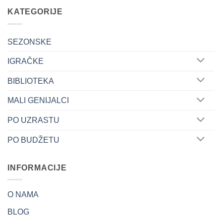
variants.
KATEGORIJE
The
options
may
SEZONSKE
be
IGRAČKE
chosen
on
BIBLIOTEKA
the
product
MALI GENIJALCI
page
PO UZRASTU
PO BUDŽETU
INFORMACIJE
O NAMA
BLOG