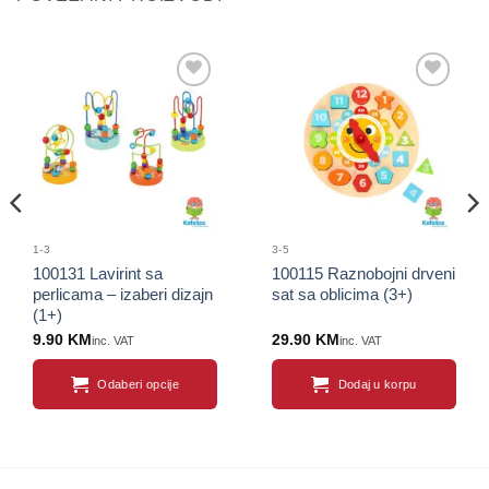
Sačuvaj
Sačuvaj
proizvod
proizvod
1-3
3-5
100131 Lavirint sa
100115 Raznobojni drveni
perlicama – izaberi dizajn
sat sa oblicima (3+)
(1+)
9.90
KM
29.90
KM
inc. VAT
inc. VAT
Odaberi opcije
Dodaj u korpu
This
product
has
multiple