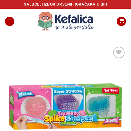
Skip
NAJBOLJI IZBOR DRVENIH IGRAČAKA U BIH
to
content
Sačuvaj
proizvod