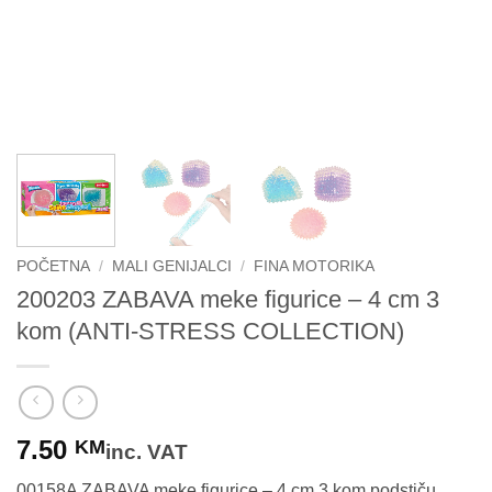
POČETNA
/
MALI GENIJALCI
/
FINA MOTORIKA
200203 ZABAVA meke figurice – 4 cm 3
kom (ANTI-STRESS COLLECTION)
7.50
KM
inc. VAT
00158A ZABAVA meke figurice – 4 cm 3 kom podstiču