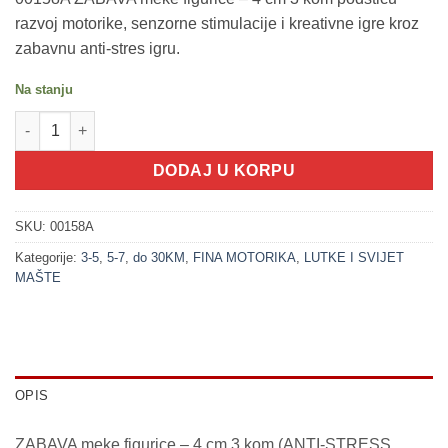
razvoj motorike, senzorne stimulacije i kreativne igre kroz
zabavnu anti-stres igru.
Na stanju
200203 ZABAVA meke figurice - 4 cm 3 kom (ANTI-STRESS COL
DODAJ U KORPU
SKU:
00158A
Kategorije:
3-5
,
5-7
,
do 30KM
,
FINA MOTORIKA
,
LUTKE I SVIJET
MAŠTE
OPIS
ZABAVA meke figurice – 4 cm 3 kom (ANTI-STRESS