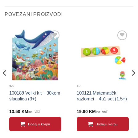
POVEZANI PROIZVODI
Sačuvaj
Sačuvaj
proizvod
proizvod
3-5
1-3
100189 Veliki kit – 30kom
100121 Matematički
slagalica (3+)
razlomci – 4u1 set (1.5+)
13.50
KM
19.90
KM
inc. VAT
inc. VAT
Dodaj u korpu
Dodaj u korpu