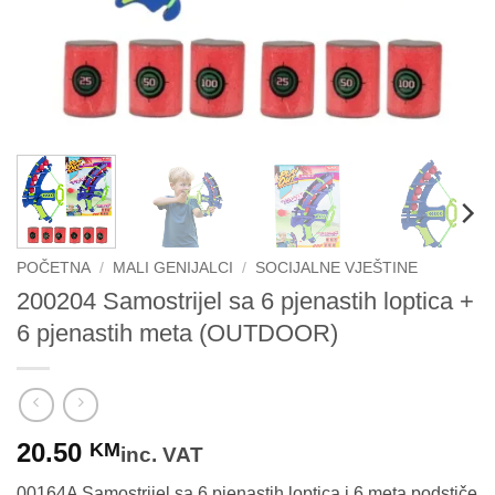
POČETNA
/
MALI GENIJALCI
/
SOCIJALNE VJEŠTINE
200204 Samostrijel sa 6 pjenastih loptica +
6 pjenastih meta (OUTDOOR)
20.50
KM
inc. VAT
00164A Samostrijel sa 6 pjenastih loptica i 6 meta podstiče