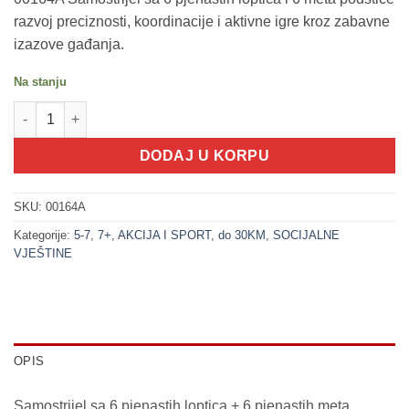
razvoj preciznosti, koordinacije i aktivne igre kroz zabavne
izazove gađanja.
Na stanju
200204 Samostrijel sa 6 pjenastih loptica + 6 pjenastih meta (
DODAJ U KORPU
SKU:
00164A
Kategorije:
5-7
,
7+
,
AKCIJA I SPORT
,
do 30KM
,
SOCIJALNE
VJEŠTINE
OPIS
Samostrijel sa 6 pjenastih loptica + 6 pjenastih meta