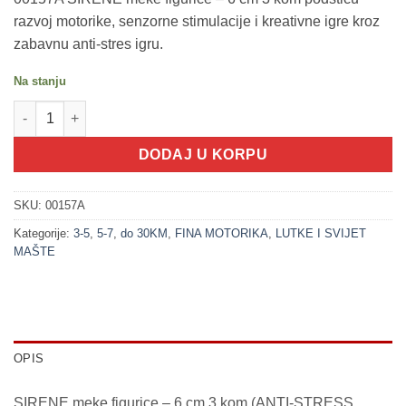
razvoj motorike, senzorne stimulacije i kreativne igre kroz
zabavnu anti-stres igru.
Na stanju
200202 SIRENE meke figurice - 6 cm 3 kom (ANTI-STRESS COLL
DODAJ U KORPU
SKU:
00157A
Kategorije:
3-5
,
5-7
,
do 30KM
,
FINA MOTORIKA
,
LUTKE I SVIJET
MAŠTE
OPIS
SIRENE meke figurice – 6 cm 3 kom (ANTI-STRESS