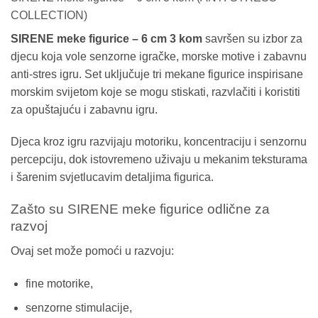
COLLECTION)
SIRENE meke figurice – 6 cm 3 kom
savršen su izbor za
djecu koja vole senzorne igračke, morske motive i zabavnu
anti-stres igru. Set uključuje tri mekane figurice inspirisane
morskim svijetom koje se mogu stiskati, razvlačiti i koristiti
za opuštajuću i zabavnu igru.
Djeca kroz igru razvijaju motoriku, koncentraciju i senzornu
percepciju, dok istovremeno uživaju u mekanim teksturama
i šarenim svjetlucavim detaljima figurica.
Zašto su SIRENE meke figurice odlične za
razvoj
Ovaj set može pomoći u razvoju:
fine motorike,
senzorne stimulacije,