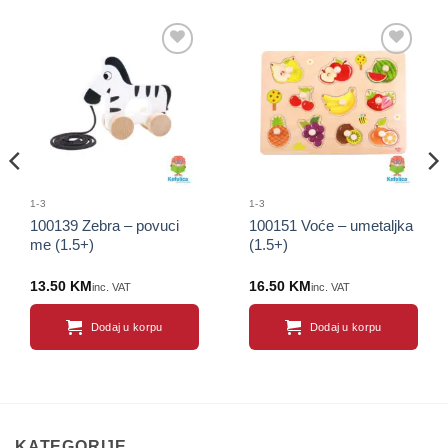
Sačuvaj
Sačuvaj
proizvod
proizvod
1-3
1-3
100139 Zebra – povuci
100151 Voće – umetaljka
me (1.5+)
(1.5+)
13.50
KM
16.50
KM
inc. VAT
inc. VAT
Dodaj u korpu
Dodaj u korpu
KATEGORIJE