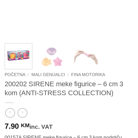
POČETNA
/
MALI GENIJALCI
/
FINA MOTORIKA
200202 SIRENE meke figurice – 6 cm 3
kom (ANTI-STRESS COLLECTION)
7.90
KM
inc. VAT
00157A SIRENE meke figurice – 6 cm 3 kom podstiču