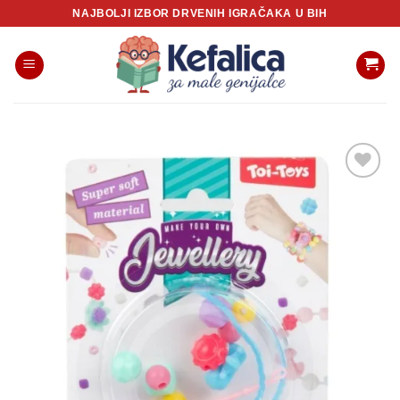
Skip
NAJBOLJI IZBOR DRVENIH IGRAČAKA U BIH
to
content
Sačuvaj
proizvod