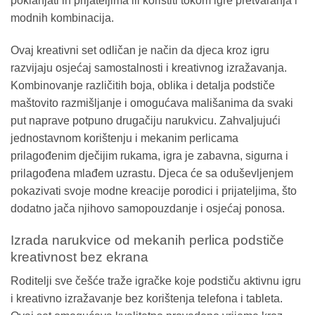
poklanjati ih prijateljima ili koristiti tokom igre pretvaranja i
modnih kombinacija.
Ovaj kreativni set odličan je način da djeca kroz igru
razvijaju osjećaj samostalnosti i kreativnog izražavanja.
Kombinovanje različitih boja, oblika i detalja podstiče
maštovito razmišljanje i omogućava mališanima da svaki
put naprave potpuno drugačiju narukvicu. Zahvaljujući
jednostavnom korištenju i mekanim perlicama
prilagođenim dječijim rukama, igra je zabavna, sigurna i
prilagođena mlađem uzrastu. Djeca će sa oduševljenjem
pokazivati svoje modne kreacije porodici i prijateljima, što
dodatno jača njihovo samopouzdanje i osjećaj ponosa.
Izrada narukvice od mekanih perlica podstiče
kreativnost bez ekrana
Roditelji sve češće traže igračke koje podstiču aktivnu igru
i kreativno izražavanje bez korištenja telefona i tableta.