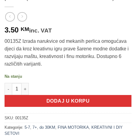
3.50
KM
inc. VAT
00135Z Izrada narukvice od mekanih perlica omogućava
djeci da kroz kreativnu igru prave šarene modne dodatke i
razvijaju maštu, kreativnost i finu motoriku. Dostupno 6
različitih varijanti.
Na stanju
200201-1 Izrada narukvice 1 - 15 mekanih perlica (JEWELLERY
DODAJ U KORPU
SKU:
00135Z
Kategorije:
5-7
,
7+
,
do 30KM
,
FINA MOTORIKA
,
KREATIVNI I DIY
SETOVI