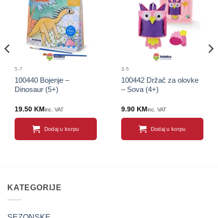
Sačuvaj
Sačuvaj
proizvod
proizvod
5-7
3-5
100440 Bojenje –
100442 Držač za olovke
Dinosaur (5+)
– Sova (4+)
19.50
KM
9.90
KM
inc. VAT
inc. VAT
Dodaj u korpu
Dodaj u korpu
KATEGORIJE
SEZONSKE