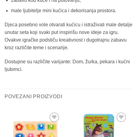
zabavu kod kuće i na putovanju,
male ljubitelje mini kućica i dekorisanja prostora.
Djeca posebno vole otvarati kućicu i istraživati male detalje
unutar seta koji svaki put inspirišu nove ideje za igru.
Ovakve igračke podstiču kreativnost i dugotrajnu zabavu
kroz različite teme i scenarije.
Dostupne su različite varijante: Dom, žurka, pekara i kućni
ljubimci.
POVEZANI PROIZVODI
Sačuvaj
Sačuvaj
proizvod
proizvod