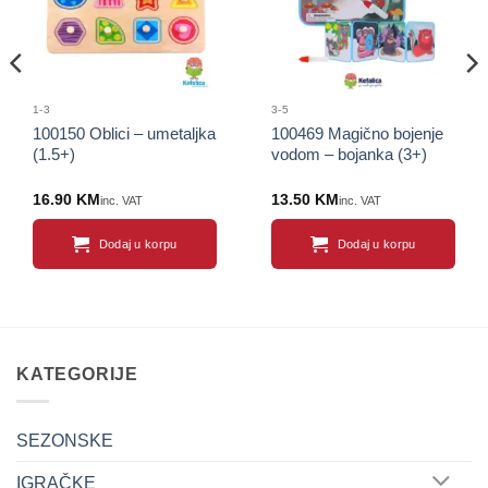
1-3
3-5
100150 Oblici – umetaljka
100469 Magično bojenje
(1.5+)
vodom – bojanka (3+)
16.90
KM
13.50
KM
inc. VAT
inc. VAT
Dodaj u korpu
Dodaj u korpu
KATEGORIJE
SEZONSKE
IGRAČKE