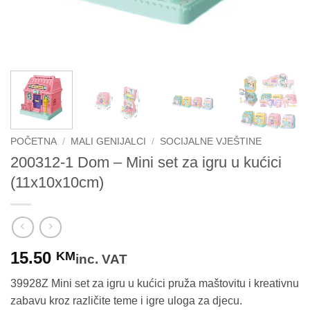
POČETNA
/
MALI GENIJALCI
/
SOCIJALNE VJEŠTINE
200312-1 Dom – Mini set za igru u kućici
(11x10x10cm)
15.50
KM
inc. VAT
39928Z Mini set za igru u kućici pruža maštovitu i kreativnu
zabavu kroz različite teme i igre uloga za djecu.