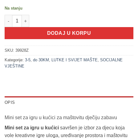
Na stanju
200312-1 Dom - Mini set za igru u kućici (11x10x10cm) količina
DODAJ U KORPU
SKU:
39928Z
Kategorije:
3-5
,
do 30KM
,
LUTKE I SVIJET MAŠTE
,
SOCIJALNE
VJEŠTINE
OPIS
Mini set za igru u kućici za maštovitu dječiju zabavu
Mini set za igru u kućici
savršen je izbor za djecu koja
vole kreativne igre uloga, uređivanje prostora i maštovitu