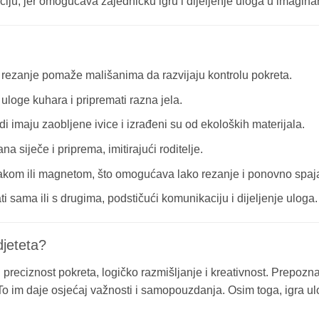
zaciju, jer omogućava zajedničku igru i dijeljenje uloga u imagi
 rezanje pomaže mališanima da razvijaju kontrolu pokreta.
 uloge kuhara i pripremati razna jela.
di imaju zaobljene ivice i izrađeni su od ekoloških materijala.
a siječe i priprema, imitirajući roditelje.
trakom ili magnetom, što omogućava lako rezanje i ponovno spaj
ti sama ili s drugima, podstičući komunikaciju i dijeljenje uloga.
djeteta?
eciznost pokreta, logičko razmišljanje i kreativnost. Prepoznav
To im daje osjećaj važnosti i samopouzdanja. Osim toga, igra ul