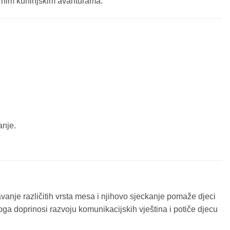
narnim kuhinjskim avanturama.
anje.
anje različitih vrsta mesa i njihovo sjeckanje pomaže djeci
oga doprinosi razvoju komunikacijskih vještina i potiče djecu