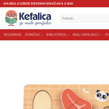
Skip
NAJBOLJI IZBOR DRVENIH IGRAČAKA U BIH
to
content
Pretraži:
SEZONSKE
IGRAČKE
BIBLIOTEKA
MALI GENIJALCI
P