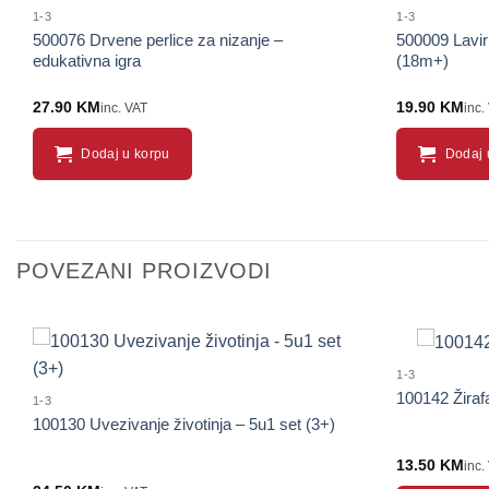
1-3
1-3
500076 Drvene perlice za nizanje –
500009 Lavir
edukativna igra
(18m+)
27.90
KM
19.90
KM
inc. VAT
inc.
Dodaj u korpu
Dodaj 
POVEZANI PROIZVODI
1-3
100142 Žiraf
1-3
100130 Uvezivanje životinja – 5u1 set (3+)
13.50
KM
inc.