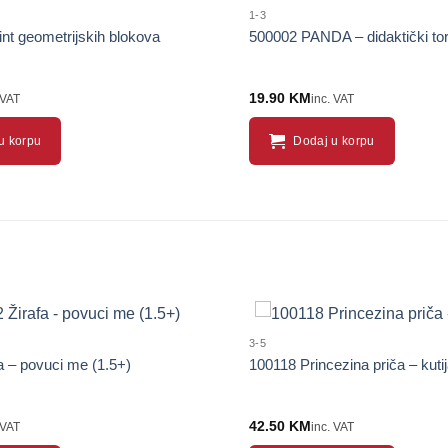
1-3
int geometrijskih blokova
500002 PANDA – didaktički to
19.90
KM
 VAT
inc. VAT
u korpu
Dodaj u korpu
3-5
a – povuci me (1.5+)
100118 Princezina priča – kutij
42.50
KM
 VAT
inc. VAT