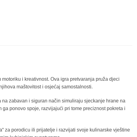
motoriku i kreativnost. Ova igra pretvaranja pruža djeci
njihova maštovitost i osjećaj samostalnosti.
 na zabavan i siguran način simuliraju sjeckanje hrane na
a ponovo spoje, razvijajući pri tome preciznost pokreta i
 za porodicu ili prijatelje i razvijati svoje kulinarske vještine