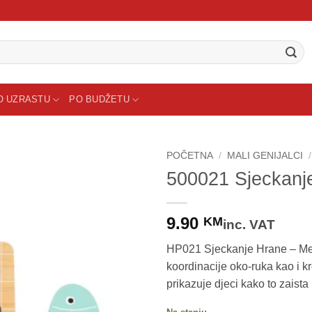
O UZRASTU
PO BUDŽETU
POČETNA
/
MALI GENIJALCI
/
500021 Sjeckanj
9.90
KM
inc. VAT
HP021 Sjeckanje Hrane – Meso
koordinacije oko-ruka kao i kr
prikazuje djeci kako to zaista 