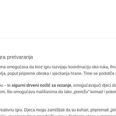
ra pretvaranja
ma omogućava da kroz igru razvijaju koordinaciju oko-ruka, finu 
telja, poput pripreme obroka i sjeckanja hrane. Time se podstiče 
bu – te
sigurni drveni nožić za rezanje
, omogućavajući djeci da
m, što omogućava mališanima da lako „prerežu“ komad i potom g
reativnu igru. Djeca mogu zamišljati da su kuhari, pripremati „jela“