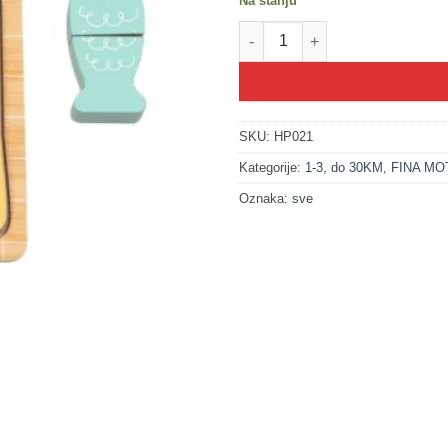
Na stanju
500021 Sjeckanje hrane - meso
SKU:
HP021
Kategorije:
1-3
,
do 30KM
,
FINA MO
Oznaka:
sve