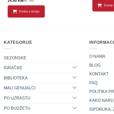
24.50
KM
inc. VAT
Dodaj 
Dodaj u korpu
KATEGORIJE
INFORMAC
O NAMA
SEZONSKE
BLOG
IGRAČKE
KONTAKT
BIBLIOTEKA
FAQ
MALI GENIJALCI
POLITIKA P
PO UZRASTU
KAKO NARUČ
PO BUDŽETU
ISPORUKA, 