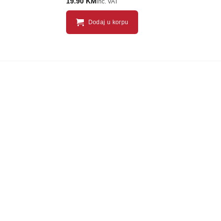
19.90
KM
inc. VAT
Dodaj u korpu