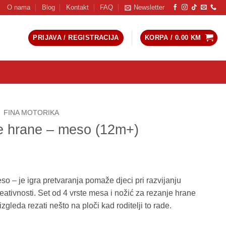
O nama
Blog
Kontakt
FAQ
Newsletter
PRIJAVA / REGISTRACIJA
KORPA /
0.00
KM
FINA MOTORIKA
e hrane – meso (12m+)
 – je igra pretvaranja pomaže djeci pri razvijanju
eativnosti. Set od 4 vrste mesa i nožić za rezanje hrane
izgleda rezati nešto na ploči kad roditelji to rade.