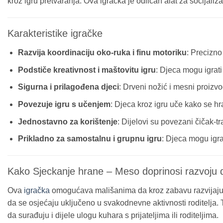
kroz igru pretvaranja. Ova igračka je odličan alat za socijali
Karakteristike igračke
Razvija koordinaciju oko-ruka i finu motoriku
: Precizno
Podstiče kreativnost i maštovitu igru
: Djeca mogu igrati
Sigurna i prilagođena djeci
: Drveni nožić i mesni proizvo
Povezuje igru s učenjem
: Djeca kroz igru uče kako se hran
Jednostavno za korištenje
: Dijelovi su povezani čičak-
Prikladno za samostalnu i grupnu igru
: Djeca mogu igra
Kako Sjeckanje hrane – Meso doprinosi razvoju 
Ova
igračka
omogućava mališanima da kroz zabavu razvijaju pr
da se osjećaju uključeno u svakodnevne aktivnosti roditelja. 
da surađuju i dijele ulogu kuhara s prijateljima ili roditeljima.