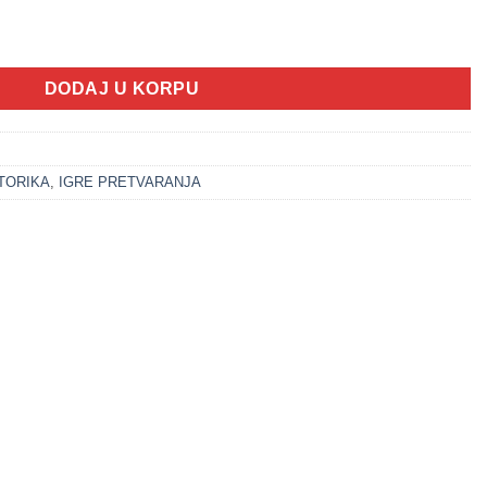
 (12m+) količina
DODAJ U KORPU
TORIKA
,
IGRE PRETVARANJA