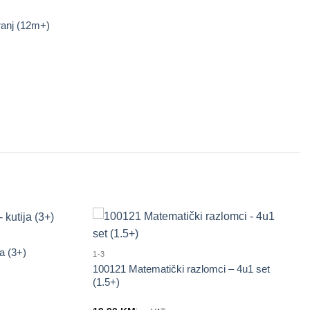
ranj (12m+)
a (3+)
1-3
100121 Matematički razlomci – 4u1 set
(1.5+)