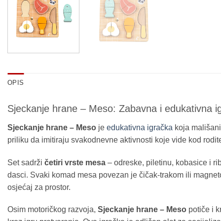
OPIS
Sjeckanje hrane – Meso: Zabavna i edukativna ig
Sjeckanje hrane – Meso
je
edukativna igračka
koja mališani
priliku da imitiraju svakodnevne aktivnosti koje vide kod rodi
Set sadrži
četiri vrste mesa
– odreske, piletinu, kobasice i ri
dasci. Svaki komad mesa povezan je čičak-trakom ili magneto
osjećaj za prostor.
Osim motoričkog razvoja,
Sjeckanje hrane – Meso
potiče i k