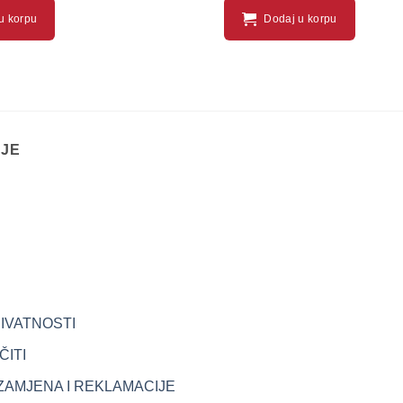
u korpu
Dodaj u korpu
IJE
RIVATNOSTI
ITI
ZAMJENA I REKLAMACIJE