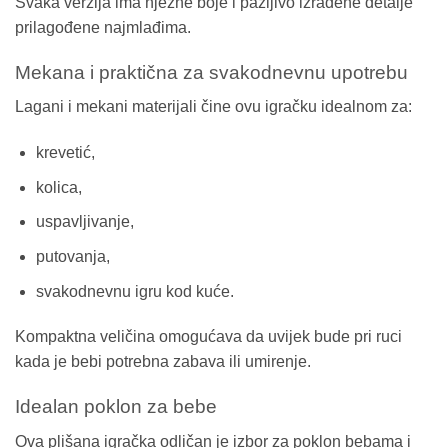
Svaka verzija ima nježne boje i pažljivo izrađene detalje
prilagođene najmlađima.
Mekana i praktična za svakodnevnu upotrebu
Lagani i mekani materijali čine ovu igračku idealnom za:
krevetić,
kolica,
uspavljivanje,
putovanja,
svakodnevnu igru kod kuće.
Kompaktna veličina omogućava da uvijek bude pri ruci
kada je bebi potrebna zabava ili umirenje.
Idealan poklon za bebe
Ova plišana igračka odličan je izbor za poklon bebama i