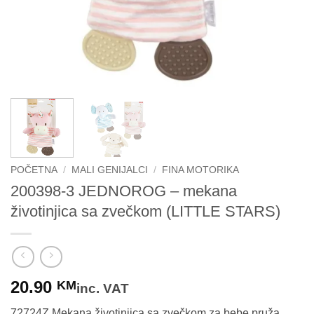
POČETNA
/
MALI GENIJALCI
/
FINA MOTORIKA
200398-3 JEDNOROG – mekana
životinjica sa zvečkom (LITTLE STARS)
20.90
KM
inc. VAT
72724Z Mekana životinjica sa zvečkom za bebe pruža