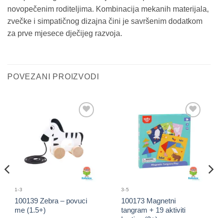
novopečenim roditeljima. Kombinacija mekanih materijala,
zvečke i simpatičnog dizajna čini je savršenim dodatkom
za prve mjesece dječijeg razvoja.
POVEZANI PROIZVODI
Sačuvaj
Sačuvaj
proizvod
proizvod
1-3
3-5
100139 Zebra – povuci
100173 Magnetni
me (1.5+)
tangram + 19 aktiviti