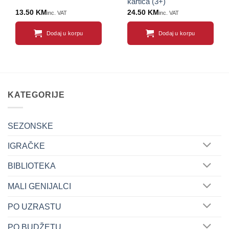
kartica (3+)
13.50
KM
24.50
KM
inc. VAT
inc. VAT
Dodaj u korpu
Dodaj u korpu
KATEGORIJE
SEZONSKE
IGRAČKE
BIBLIOTEKA
MALI GENIJALCI
PO UZRASTU
PO BUDŽETU