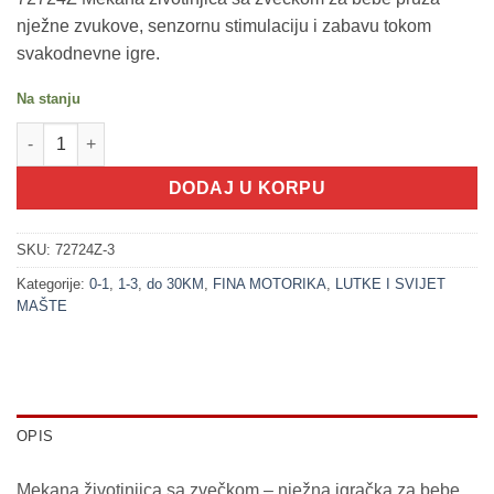
nježne zvukove, senzornu stimulaciju i zabavu tokom
svakodnevne igre.
Na stanju
200398-3 JEDNOROG - mekana životinjica sa zvečkom (LITTLE 
DODAJ U KORPU
SKU:
72724Z-3
Kategorije:
0-1
,
1-3
,
do 30KM
,
FINA MOTORIKA
,
LUTKE I SVIJET
MAŠTE
OPIS
Mekana životinjica sa zvečkom – nježna igračka za bebe