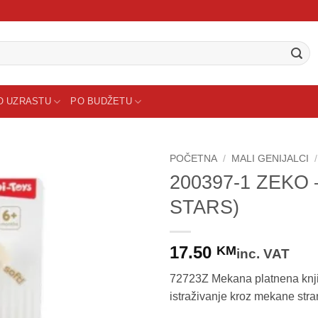
O UZRASTU
PO BUDŽETU
POČETNA
/
MALI GENIJALCI
/
200397-1 ZEKO –
Sačuvaj
STARS)
proizvod
17.50
KM
inc. VAT
72723Z Mekana platnena knjig
istraživanje kroz mekane stran