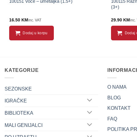
100151 Voće – umetaljka (1.5+)
100115 Razno
(3+)
16.50
KM
29.90
KM
inc. VAT
inc.
Dodaj u korpu
Dodaj 
KATEGORIJE
INFORMAC
O NAMA
SEZONSKE
BLOG
IGRAČKE
KONTAKT
BIBLIOTEKA
FAQ
MALI GENIJALCI
POLITIKA P