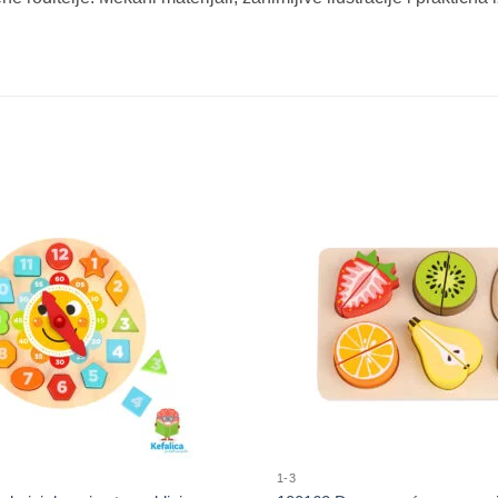
Sačuvaj
proizvod
1-3