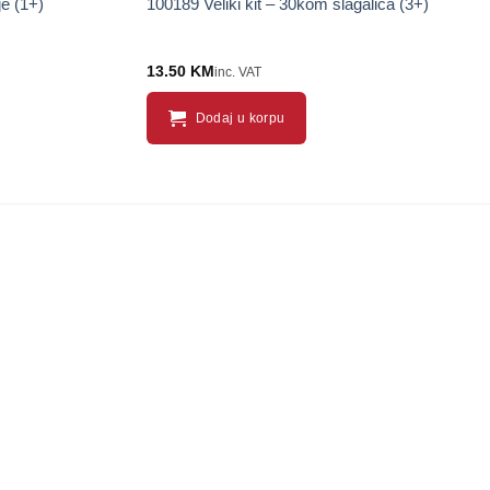
e (1+)
100189 Veliki kit – 30kom slagalica (3+)
13.50
KM
inc. VAT
Dodaj u korpu