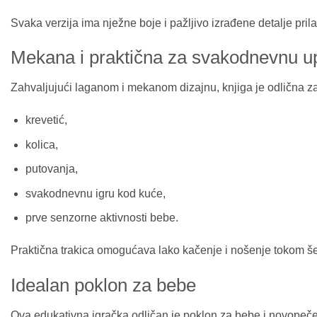
Svaka verzija ima nježne boje i pažljivo izrađene detalje pr
Mekana i praktična za svakodnevnu u
Zahvaljujući laganom i mekanom dizajnu, knjiga je odlična za
krevetić,
kolica,
putovanja,
svakodnevnu igru kod kuće,
prve senzorne aktivnosti bebe.
Praktična trakica omogućava lako kačenje i nošenje tokom šet
Idealan poklon za bebe
Ova edukativna igračka odličan je poklon za bebe i novopečene