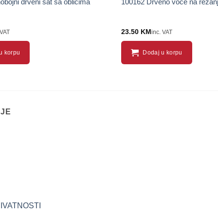
bojni drveni sat sa oblicima
100162 Drveno voće na rezanj
23.50
KM
 VAT
inc. VAT
u korpu
Dodaj u korpu
IJE
RIVATNOSTI