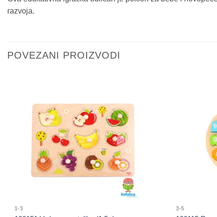
razvoja.
POVEZANI PROIZVODI
Sačuvaj
proizvod
1-3
3-5