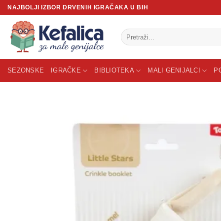
Skip
NAJBOLJI IZBOR DRVENIH IGRAČAKA U BIH
to
content
Pretraži:
SEZONSKE
IGRAČKE
BIBLIOTEKA
MALI GENIJALCI
P