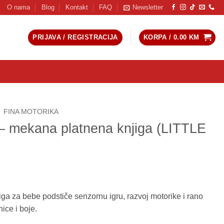
O nama
Blog
Kontakt
FAQ
Newsletter
PRIJAVA / REGISTRACIJA
KORPA /
0.00
KM
FINA MOTORIKA
 mekana platnena knjiga (LITTLE
a za bebe podstiče senzornu igru, razvoj motorike i rano
ice i boje.