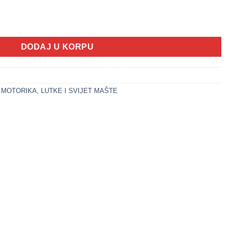
ena knjiga (LITTLE STARS) količina
DODAJ U KORPU
A MOTORIKA
,
LUTKE I SVIJET MAŠTE