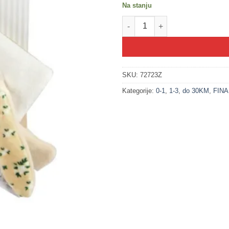
Na stanju
200397-1 ZEKO - mekana platn
SKU:
72723Z
Kategorije:
0-1
,
1-3
,
do 30KM
,
FIN