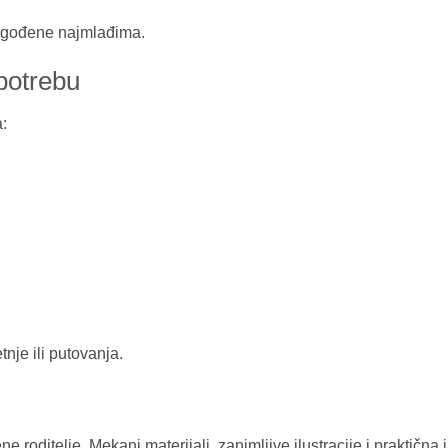
ilagođene najmlađima.
potrebu
:
nje ili putovanja.
 roditelje. Mekani materijali, zanimljive ilustracije i praktičn