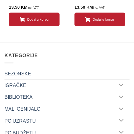
13.50
KM
13.50
KM
inc. VAT
inc. VAT
Dodaj u korpu
Dodaj u korpu
KATEGORIJE
SEZONSKE
IGRAČKE
BIBLIOTEKA
MALI GENIJALCI
PO UZRASTU
PO BUDŽETU