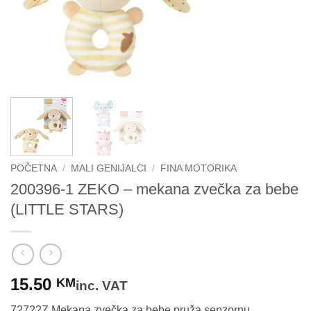
POČETNA
/
MALI GENIJALCI
/
FINA MOTORIKA
200396-1 ZEKO – mekana zvečka za bebe
(LITTLE STARS)
15.50
KM
inc. VAT
72722Z Mekana zvečka za bebe pruža senzornu