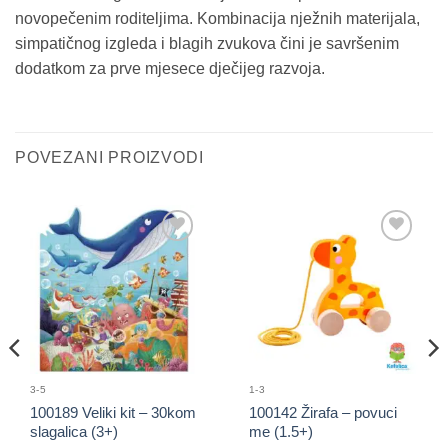
novopečenim roditeljima. Kombinacija nježnih materijala,
simpatičnog izgleda i blagih zvukova čini je savršenim
dodatkom za prve mjesece dječijeg razvoja.
POVEZANI PROIZVODI
Sačuvaj
Sačuvaj
proizvod
proizvod
3-5
1-3
100189 Veliki kit – 30kom
100142 Žirafa – povuci
slagalica (3+)
me (1.5+)