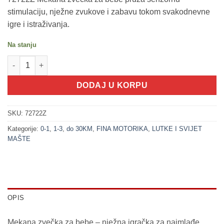
stimulaciju, nježne zvukove i zabavu tokom svakodnevne
igre i istraživanja.
Na stanju
200396-1 ZEKO - mekana zvečka za bebe (LITTLE STARS) količ
DODAJ U KORPU
SKU:
72722Z
Kategorije:
0-1
,
1-3
,
do 30KM
,
FINA MOTORIKA
,
LUTKE I SVIJET
MAŠTE
OPIS
Mekana zvečka za bebe – nježna igračka za najmlađe