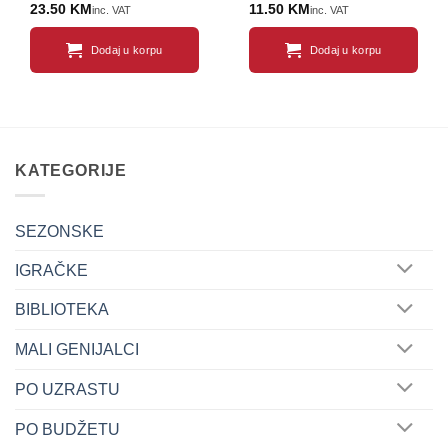
23.50
KM
11.50
KM
inc. VAT
inc. VAT
Dodaj u korpu
Dodaj u korpu
KATEGORIJE
SEZONSKE
IGRAČKE
BIBLIOTEKA
MALI GENIJALCI
PO UZRASTU
PO BUDŽETU