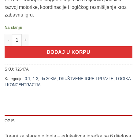
razvoj motorike, koordinacije i logičkog razmišljanja kroz
zabavnu igru.
Na stanju
200395 Toranj za slaganje - Lopta sa 6 dijelova (LITTLE STARS)
DODAJ U KORPU
SKU:
72647A
Kategorije:
0-1
,
1-3
,
do 30KM
,
DRUŠTVENE IGRE I PUZZLE
,
LOGIKA
I KONCENTRACIJA
OPIS
Toranj za slaganje lopta – edukativna igračka sa 6 dijelova