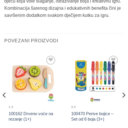
djecu koja vole slaganje, istraživanje boja i kreativnu igru.
Kombinacija šarenog dizajna i edukativnih benefita čini je
savršenim dodatkom svakom dječijem kutku za igru.
POVEZANI PROIZVODI
Sačuvaj
Sačuvaj
proizvod
proizvod
1-3
3-5
100162 Drveno voće na
100470 Perive bojice –
rezanje (1+)
Set od 6 boja (3+)