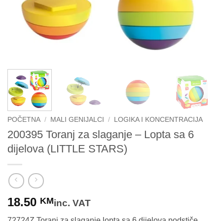
POČETNA
/
MALI GENIJALCI
/
LOGIKA I KONCENTRACIJA
200395 Toranj za slaganje – Lopta sa 6
dijelova (LITTLE STARS)
18.50
KM
inc. VAT
72724Z Toranj za slaganje lopta sa 6 dijelova podstiče