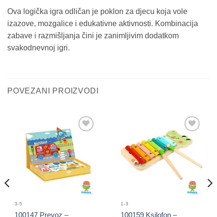
Ova logička igra odličan je poklon za djecu koja vole
izazove, mozgalice i edukativne aktivnosti. Kombinacija
zabave i razmišljanja čini je zanimljivim dodatkom
svakodnevnoj igri.
POVEZANI PROIZVODI
Sačuvaj
Sačuvaj
proizvod
proizvod
3-5
1-3
100147 Prevoz –
100159 Ksilofon –