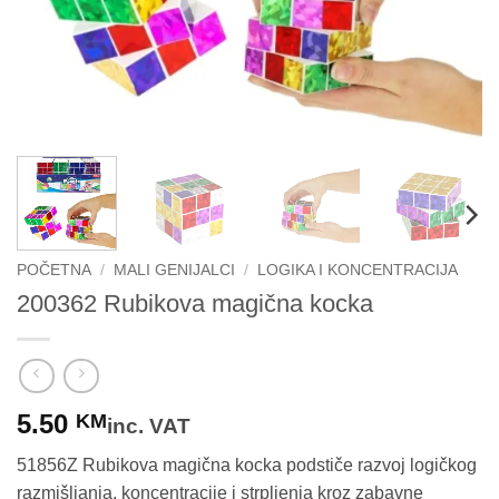
POČETNA
/
MALI GENIJALCI
/
LOGIKA I KONCENTRACIJA
200362 Rubikova magična kocka
5.50
KM
inc. VAT
51856Z Rubikova magična kocka podstiče razvoj logičkog
razmišljanja, koncentracije i strpljenja kroz zabavne