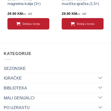
magnetna kutija (3+)
muzička igračka (1.5+)
29.90
KM
29.90
KM
inc. VAT
inc. VAT
Dodaj u korpu
Dodaj u korpu
KATEGORIJE
SEZONSKE
IGRAČKE
BIBLIOTEKA
MALI GENIJALCI
PO UZRASTU