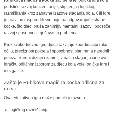
Rubikova magična kocka
savršena je logička igra koja
podstiče razvoj koncentracije, strpljenja i logičkog
razmišljanja kroz zabavne izazove slaganja boja. Cilj igre
je pravilno rasporediti sve boje na odgovarajuće strane
kocke, što djeci pruža zanimljiv mentalni izazov i podstiče
razvoj sposobnosti rješavanja problema.
Kroz svakodnevnu igru djeca razvijaju koordinaciju ruku i
očiju, preciznost pokreta i sposobnost planiranja narednih
poteza. Šareni dizajn i zanimljiv način slaganja čine ovu
igračku odličnim izborom za djecu koja vole logičke igre i
mozgalice.
Zašto je Rubikova magična kocka odlična za
razvoj
Ova edukativna igra može pomoći u razvoju:
logičkog razmišljanja,