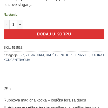
izazove slaganja.
Na stanju
200362 Rubikova magična kocka količina
DODAJ U KORPU
SKU:
51856Z
Kategorije:
5-7
,
7+
,
do 30KM
,
DRUŠTVENE IGRE I PUZZLE
,
LOGIKA I
KONCENTRACIJA
OPIS
Rubikova magična kocka – logička igra za djecu