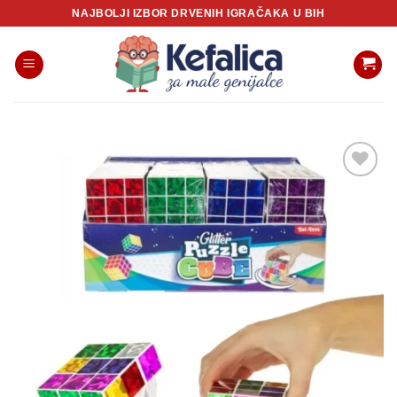
Skip
NAJBOLJI IZBOR DRVENIH IGRAČAKA U BIH
to
content
Sačuvaj
proizvod