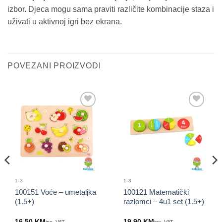
izbor. Djeca mogu sama praviti različite kombinacije staza i
uživati u aktivnoj igri bez ekrana.
POVEZANI PROIZVODI
Sačuvaj
Sačuvaj
proizvod
proizvod
1-3
1-3
100151 Voće – umetaljka
100121 Matematički
(1.5+)
razlomci – 4u1 set (1.5+)
16.50
KM
19.90
KM