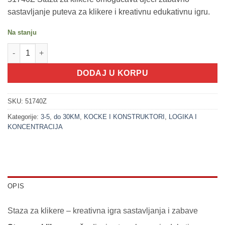
sastavljanje puteva za klikere i kreativnu edukativnu igru.
Na stanju
200361-1 Stazu za klikere sa klikerima 20 dijelova - 1 količina
DODAJ U KORPU
SKU:
51740Z
Kategorije:
3-5
,
do 30KM
,
KOCKE I KONSTRUKTORI
,
LOGIKA I
KONCENTRACIJA
OPIS
Staza za klikere – kreativna igra sastavljanja i zabave