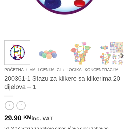
POČETNA
/
MALI GENIJALCI
/
LOGIKA I KONCENTRACIJA
200361-1 Stazu za klikere sa klikerima 20
dijelova – 1
29.90
KM
inc. VAT
51740Z Staza za klikere omogućava djeci zabavno