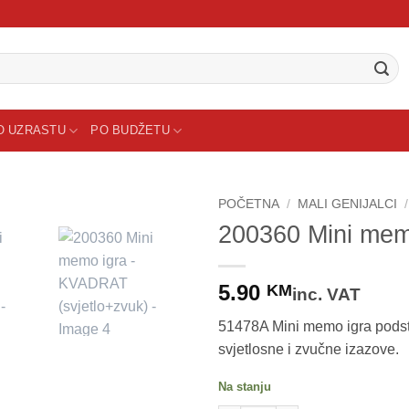
O UZRASTU
PO BUDŽETU
POČETNA
/
MALI GENIJALCI
/
200360 Mini mem
5.90
KM
inc. VAT
51478A Mini memo igra podstič
svjetlosne i zvučne izazove.
Na stanju