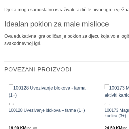
Djeca mogu samostalno istraživati različite nivoe igre i vjež
Idealan poklon za male mislioce
Ova edukativna igra odličan je poklon za djecu koja vole logič
svakodnevnoj igri.
POVEZANI PROIZVODI
1-3
3-5
100128 Uvezivanje blokova – farma (1+)
100173 Magne
kartica (3+)
19.90
KM
24.50
KM
inc. VAT
inc.