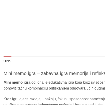
OPIS
Mini memo igra – zabavna igra memorije i reflek
Mini memo igra
odlična je edukativna igra koja kroz svjetlosne
ponoviti tačnu kombinaciju pritiskanjem odgovarajućih dugma
Kroz igru djeca razvijaju pažnju, fokus i sposobnost pamćenja,
veličina omogućava jednostavno nošenje i igranje kod kuće il