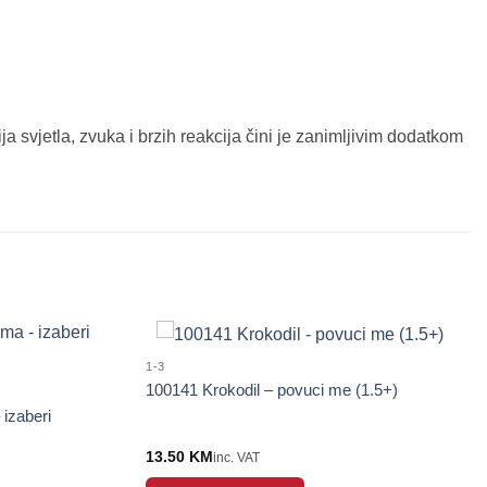
a svjetla, zvuka i brzih reakcija čini je zanimljivim dodatkom
1-3
100141 Krokodil – povuci me (1.5+)
 izaberi
13.50
KM
inc. VAT