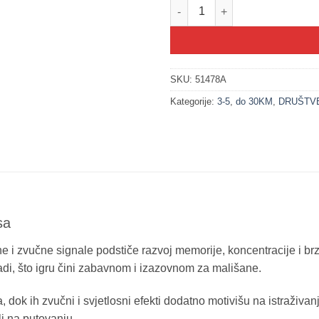
200360 Mini memo igra - KVADR
SKU:
51478A
Kategorije:
3-5
,
do 30KM
,
DRUŠTVE
sa
 i zvučne signale podstiče razvoj memorije, koncentracije i brzih 
di, što igru čini zabavnom i izazovnom za mališane.
 dok ih zvučni i svjetlosni efekti dodatno motivišu na istraživan
i na putovanju.