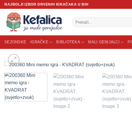
Skip
NAJBOLJI IZBOR DRVENIH IGRAČAKA U BIH
to
content
Pretraži:
SEZONSKE
IGRAČKE
BIBLIOTEKA
MALI GENIJALCI
P