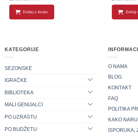
Dodaj u korpu
Dodaj 
KATEGORIJE
INFORMAC
O NAMA
SEZONSKE
BLOG
IGRAČKE
KONTAKT
BIBLIOTEKA
FAQ
MALI GENIJALCI
POLITIKA P
PO UZRASTU
KAKO NARUČ
PO BUDŽETU
ISPORUKA, 