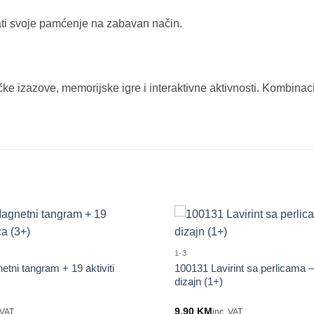
bati svoje pamćenje na zabavan način.
ke izazove, memorijske igre i interaktivne aktivnosti. Kombinacij
1-3
tni tangram + 19 aktiviti
100131 Lavirint sa perlicama –
dizajn (1+)
9.90
KM
 VAT
inc. VAT