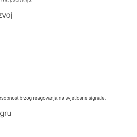
zvoj
osobnost brzog reagovanja na svjetlosne signale.
igru