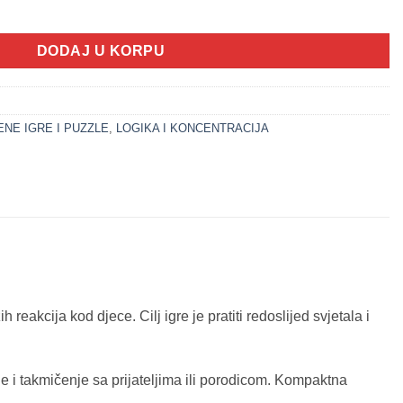
AT (svjetlo+zvuk) količina
DODAJ U KORPU
NE IGRE I PUZZLE
,
LOGIKA I KONCENTRACIJA
reakcija kod djece. Cilj igre je pratiti redoslijed svjetala i
je i takmičenje sa prijateljima ili porodicom. Kompaktna