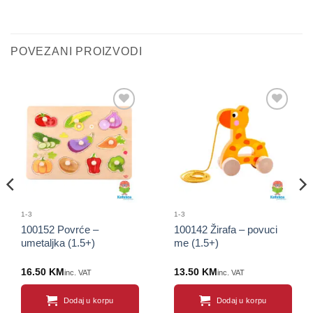
POVEZANI PROIZVODI
Sačuvaj
Sačuvaj
proizvod
proizvod
1-3
1-3
100152 Povrće –
100142 Žirafa – povuci
umetaljka (1.5+)
me (1.5+)
16.50
KM
13.50
KM
inc. VAT
inc. VAT
Dodaj u korpu
Dodaj u korpu