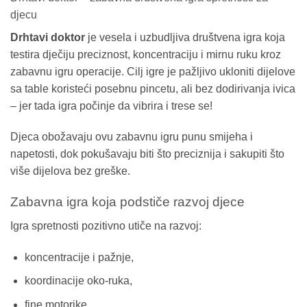
djecu
Drhtavi doktor
je vesela i uzbudljiva društvena igra koja
testira dječiju preciznost, koncentraciju i mirnu ruku kroz
zabavnu igru operacije. Cilj igre je pažljivo ukloniti dijelove
sa table koristeći posebnu pincetu, ali bez dodirivanja ivica
– jer tada igra počinje da vibrira i trese se!
Djeca obožavaju ovu zabavnu igru punu smijeha i
napetosti, dok pokušavaju biti što preciznija i sakupiti što
više dijelova bez greške.
Zabavna igra koja podstiče razvoj djece
Igra spretnosti pozitivno utiče na razvoj:
koncentracije i pažnje,
koordinacije oko-ruka,
fine motorike,