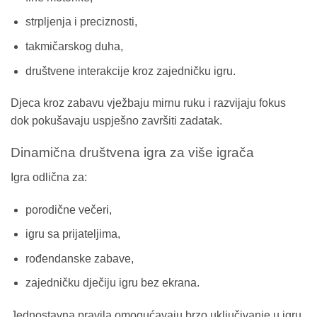
strpljenja i preciznosti,
takmičarskog duha,
društvene interakcije kroz zajedničku igru.
Djeca kroz zabavu vježbaju mirnu ruku i razvijaju fokus
dok pokušavaju uspješno završiti zadatak.
Dinamična društvena igra za više igrača
Igra odlična za:
porodične večeri,
igru sa prijateljima,
rođendanske zabave,
zajedničku dječiju igru bez ekrana.
Jednostavna pravila omogućavaju brzo uključivanje u igru,