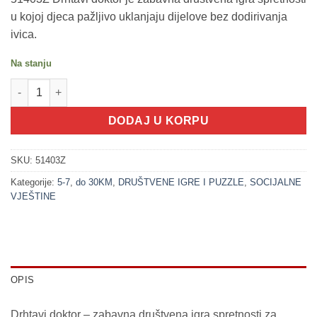
u kojoj djeca pažljivo uklanjaju dijelove bez dodirivanja
ivica.
Na stanju
200359-1 Drhtavi doktor- JEDNOROG - društvena igra količina
DODAJ U KORPU
SKU:
51403Z
Kategorije:
5-7
,
do 30KM
,
DRUŠTVENE IGRE I PUZZLE
,
SOCIJALNE
VJEŠTINE
OPIS
Drhtavi doktor – zabavna društvena igra spretnosti za