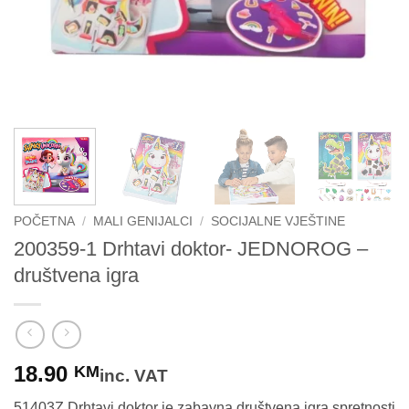
POČETNA
/
MALI GENIJALCI
/
SOCIJALNE VJEŠTINE
200359-1 Drhtavi doktor- JEDNOROG –
društvena igra
18.90
KM
inc. VAT
51403Z Drhtavi doktor je zabavna društvena igra spretnosti