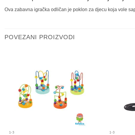
Ova zabavna igračka odličan je poklon za djecu koja vole sap
POVEZANI PROIZVODI
1-3
1-3