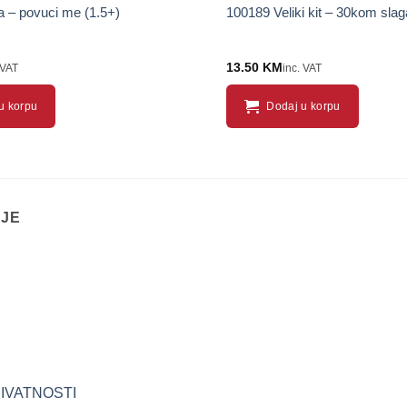
 – povuci me (1.5+)
100189 Veliki kit – 30kom slag
13.50
KM
 VAT
inc. VAT
u korpu
Dodaj u korpu
IJE
RIVATNOSTI