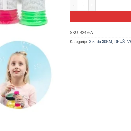
200332 Duvanje mjehurića sa ig
SKU:
42476A
Kategorije:
3-5
,
do 30KM
,
DRUŠTVE