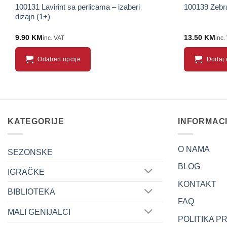
100131 Lavirint sa perlicama – izaberi
100139 Zebra
dizajn (1+)
9.90
KM
13.50
KM
inc. VAT
inc.
Odaberi opcije
Dodaj 
This
product
has
multiple
KATEGORIJE
INFORMAC
variants.
The
options
O NAMA
SEZONSKE
may
BLOG
be
IGRAČKE
chosen
KONTAKT
BIBLIOTEKA
on
FAQ
the
MALI GENIJALCI
product
POLITIKA P