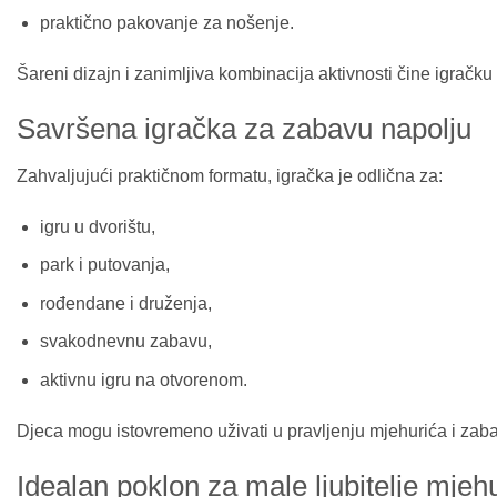
praktično pakovanje za nošenje.
Šareni dizajn i zanimljiva kombinacija aktivnosti čine igračk
Savršena igračka za zabavu napolju
Zahvaljujući praktičnom formatu, igračka je odlična za:
igru u dvorištu,
park i putovanja,
rođendane i druženja,
svakodnevnu zabavu,
aktivnu igru na otvorenom.
Djeca mogu istovremeno uživati u pravljenju mjehurića i zab
Idealan poklon za male ljubitelje mjeh