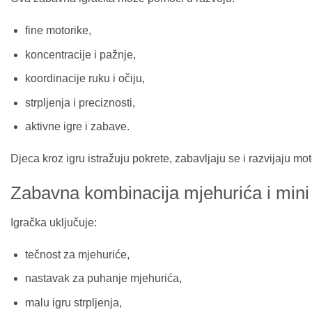
fine motorike,
koncentracije i pažnje,
koordinacije ruku i očiju,
strpljenja i preciznosti,
aktivne igre i zabave.
Djeca kroz igru istražuju pokrete, zabavljaju se i razvijaju m
Zabavna kombinacija mjehurića i mini 
Igračka uključuje:
tečnost za mjehuriće,
nastavak za puhanje mjehurića,
malu igru strpljenja,