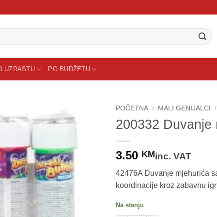
O UZRASTU
PO BUDŽETU
POČETNA
/
MALI GENIJALCI
/
200332 Duvanje m
3.50
KM
inc. VAT
42476A Duvanje mjehurića sa i
koordinacije kroz zabavnu igr
Na stanju