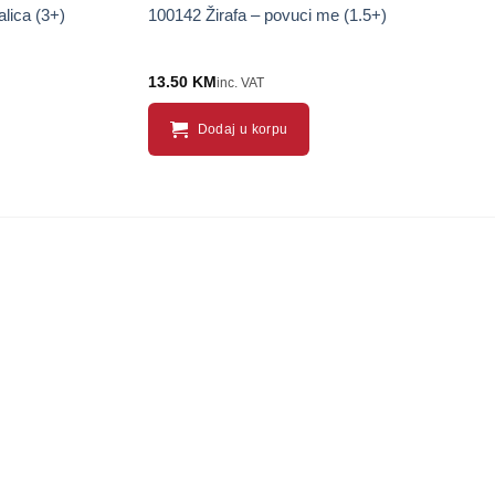
alica (3+)
100142 Žirafa – povuci me (1.5+)
13.50
KM
inc. VAT
Dodaj u korpu