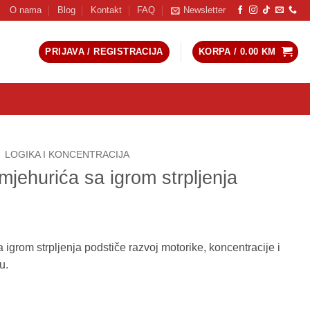
O nama
Blog
Kontakt
FAQ
Newsletter
PRIJAVA / REGISTRACIJA
KORPA /
0.00
KM
LOGIKA I KONCENTRACIJA
jehurića sa igrom strpljenja
grom strpljenja podstiče razvoj motorike, koncentracije i
u.