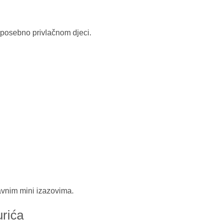
u posebno privlačnom djeci.
avnim mini izazovima.
urića