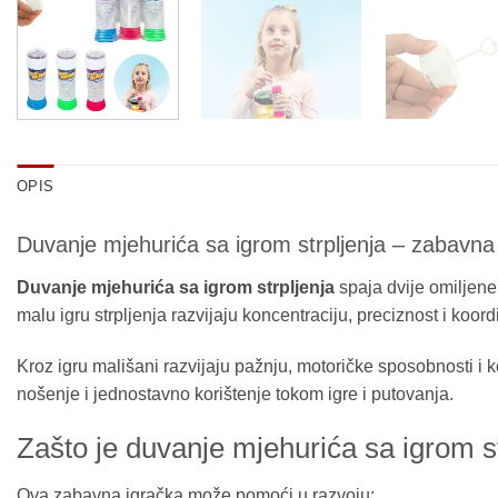
OPIS
Duvanje mjehurića sa igrom strpljenja – zabavna 
Duvanje mjehurića sa igrom strpljenja
spaja dvije omiljene
malu igru strpljenja razvijaju koncentraciju, preciznost i ko
Kroz igru mališani razvijaju pažnju, motoričke sposobnosti i
nošenje i jednostavno korištenje tokom igre i putovanja.
Zašto je duvanje mjehurića sa igrom st
Ova zabavna igračka može pomoći u razvoju: