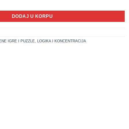
rom strpljenja količina
DODAJ U KORPU
NE IGRE I PUZZLE
,
LOGIKA I KONCENTRACIJA