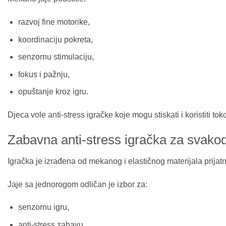
razvoj fine motorike,
koordinaciju pokreta,
senzornu stimulaciju,
fokus i pažnju,
opuštanje kroz igru.
Djeca vole anti-stress igračke koje mogu stiskati i koristiti 
Zabavna anti-stress igračka za svako
Igračka je izrađena od mekanog i elastičnog materijala prija
Jaje sa jednorogom odličan je izbor za:
senzornu igru,
anti-stress zabavu,