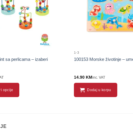
1-3
nt sa perlicama – izaberi
100153 Morske životinje – ume
14.90
KM
VAT
inc. VAT
i opcije
Dodaj u korpu
IJE