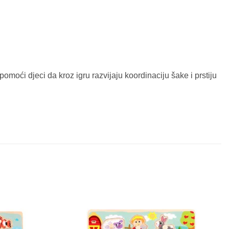
oći djeci da kroz igru razvijaju koordinaciju šake i prstiju
Sačuvaj
Sačuvaj
proizvod
proizvod