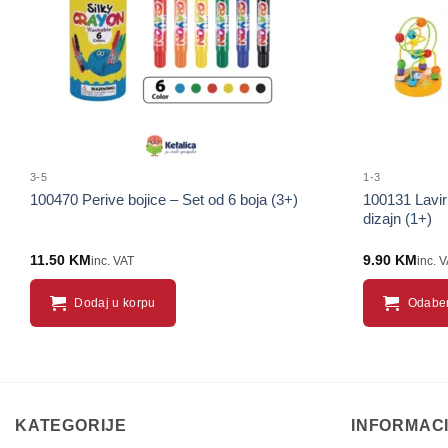
3-5
1-3
100470 Perive bojice – Set od 6 boja (3+)
100131 Laviri
dizajn (1+)
11.50
KM
9.90
KM
inc. VAT
inc. 
Dodaj u korpu
Odaber
This
product
has
multiple
KATEGORIJE
INFORMAC
variants.