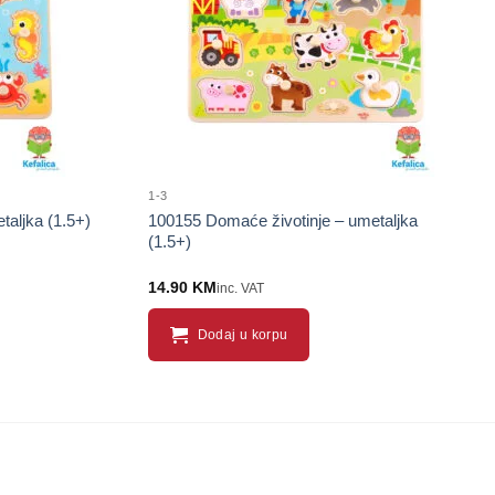
1-3
taljka (1.5+)
100155 Domaće životinje – umetaljka
(1.5+)
14.90
KM
inc. VAT
Dodaj u korpu