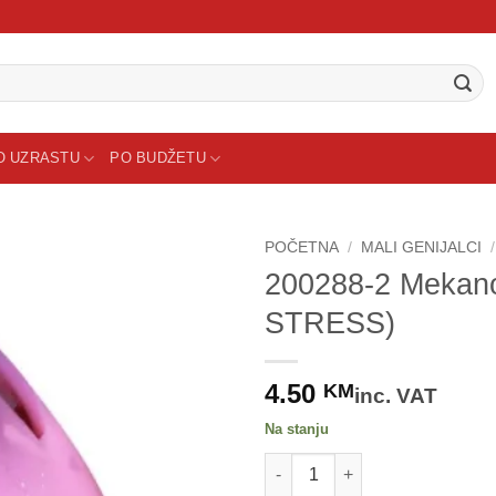
O UZRASTU
PO BUDŽETU
POČETNA
/
MALI GENIJALCI
/
200288-2 Mekano
Sačuvaj
STRESS)
proizvod
4.50
KM
inc. VAT
Na stanju
200288-2 Mekano jaje sa jedn