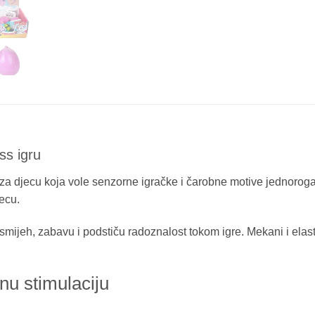
ss igru
 za djecu koja vole senzorne igračke i čarobne motive jednorog
ecu.
mijeh, zabavu i podstiču radoznalost tokom igre. Mekani i elast
u stimulaciju