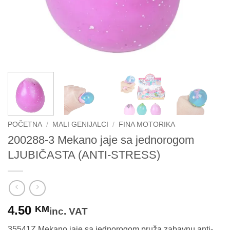
POČETNA
/
MALI GENIJALCI
/
FINA MOTORIKA
200288-3 Mekano jaje sa jednorogom
LJUBIČASTA (ANTI-STRESS)
4.50
KM
inc. VAT
35541Z Mekano jaje sa jednorogom pruža zabavnu anti-