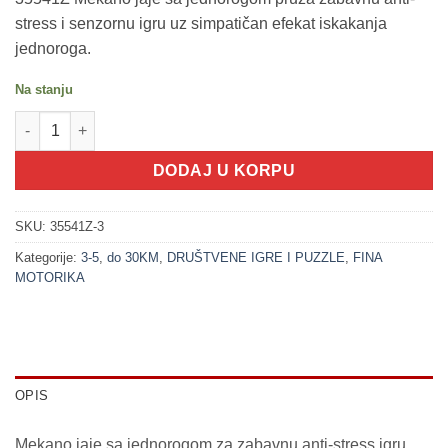
stress i senzornu igru uz simpatičan efekat iskakanja
jednoroga.
Na stanju
200288-3 Mekano jaje sa jednorogom LJUBIČASTA (ANTI-STRES
DODAJ U KORPU
SKU:
35541Z-3
Kategorije:
3-5
,
do 30KM
,
DRUŠTVENE IGRE I PUZZLE
,
FINA
MOTORIKA
OPIS
Mekano jaje sa jednorogom za zabavnu anti-stress igru