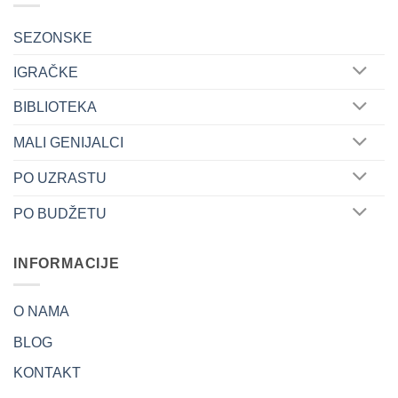
options
may
SEZONSKE
be
IGRAČKE
chosen
on
BIBLIOTEKA
the
product
MALI GENIJALCI
page
PO UZRASTU
PO BUDŽETU
INFORMACIJE
O NAMA
BLOG
KONTAKT