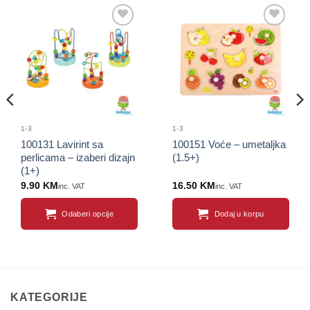
Sačuvaj
Sačuvaj
proizvod
proizvod
1-3
1-3
100131 Lavirint sa
100151 Voće – umetaljka
perlicama – izaberi dizajn
(1.5+)
(1+)
9.90
KM
16.50
KM
inc. VAT
inc. VAT
Odaberi opcije
Dodaj u korpu
This
product
has
multiple
variants.
KATEGORIJE
The