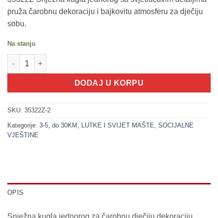
pruža čarobnu dekoraciju i bajkovitu atmosferu za dječiju
sobu.
Na stanju
200278-2 Snježna kugla - Jednorog ljubičasta (DREAM HORSE S
DODAJ U KORPU
SKU:
35322Z-2
Kategorije:
3-5
,
do 30KM
,
LUTKE I SVIJET MAŠTE
,
SOCIJALNE
VJEŠTINE
OPIS
Snježna kugla jednorog za čarobnu dječiju dekoraciju