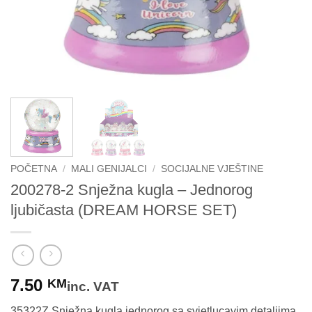
POČETNA
/
MALI GENIJALCI
/
SOCIJALNE VJEŠTINE
200278-2 Snježna kugla – Jednorog
ljubičasta (DREAM HORSE SET)
7.50
KM
inc. VAT
35322Z Snježna kugla jednorog sa svjetlucavim detaljima