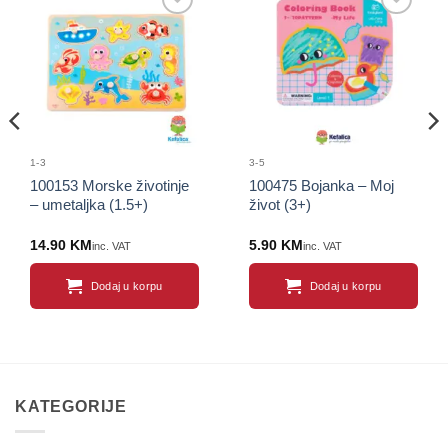
Sačuvaj
Sačuvaj
proizvod
proizvod
1-3
3-5
100153 Morske životinje
100475 Bojanka – Moj
– umetaljka (1.5+)
život (3+)
14.90
KM
5.90
KM
inc. VAT
inc. VAT
Dodaj u korpu
Dodaj u korpu
KATEGORIJE