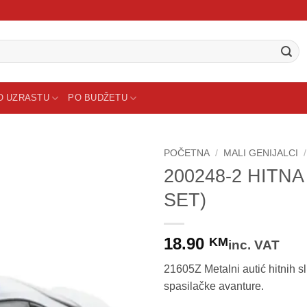
O UZRASTU
PO BUDŽETU
POČETNA
/
MALI GENIJALCI
/
200248-2 HITNA
Sačuvaj
SET)
proizvod
18.90
KM
inc. VAT
21605Z Metalni autić hitnih sl
spasilačke avanture.