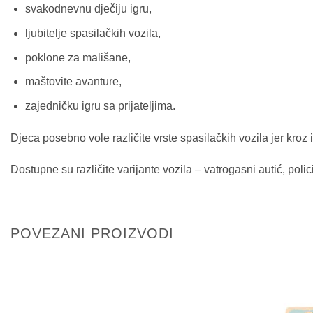
svakodnevnu dječiju igru,
ljubitelje spasilačkih vozila,
poklone za mališane,
maštovite avanture,
zajedničku igru sa prijateljima.
Djeca posebno vole različite vrste spasilačkih vozila jer kroz ig
Dostupne su različite varijante vozila – vatrogasni autić, polici
POVEZANI PROIZVODI
Sačuvaj