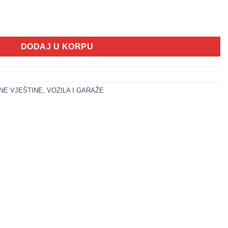
 autić (VOZILA SET) količina
DODAJ U KORPU
NE VJEŠTINE
,
VOZILA I GARAŽE