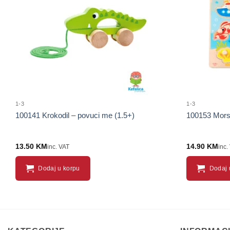
proizvod
1-3
1-3
100141 Krokodil – povuci me (1.5+)
100153 Morsk
13.50
KM
14.90
KM
inc. VAT
inc.
Dodaj u korpu
Dodaj 