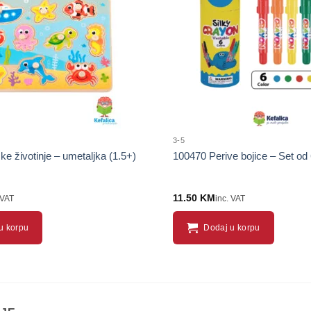
proizvod
3-5
e životinje – umetaljka (1.5+)
100470 Perive bojice – Set od 
11.50
KM
 VAT
inc. VAT
u korpu
Dodaj u korpu