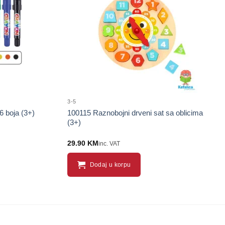
proizvod
proizvod
3-5
6 boja (3+)
100115 Raznobojni drveni sat sa oblicima
(3+)
29.90
KM
inc. VAT
Dodaj u korpu