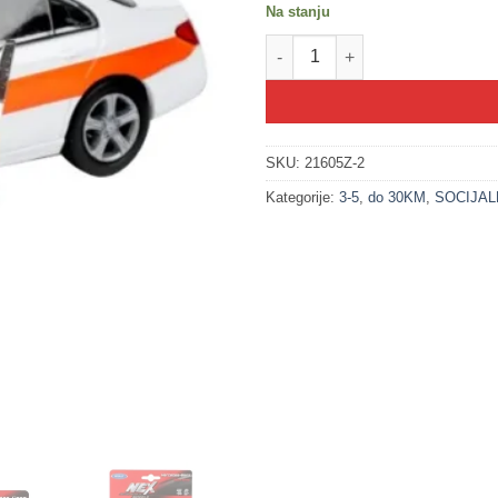
Na stanju
200248-2 HITNA POMOĆ metalni
SKU:
21605Z-2
Kategorije:
3-5
,
do 30KM
,
SOCIJAL