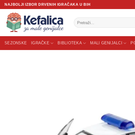
Skip
NAJBOLJI IZBOR DRVENIH IGRAČAKA U BIH
to
content
Pretraži:
SEZONSKE
IGRAČKE
BIBLIOTEKA
MALI GENIJALCI
P