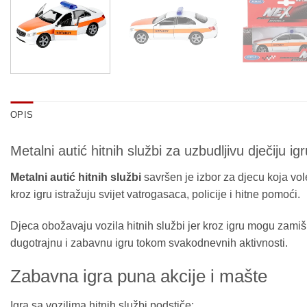
OPIS
Metalni autić hitnih službi za uzbudljivu dječiju igr
Metalni autić hitnih službi
savršen je izbor za djecu koja vole
kroz igru istražuju svijet vatrogasaca, policije i hitne pomoći.
Djeca obožavaju vozila hitnih službi jer kroz igru mogu zamiš
dugotrajnu i zabavnu igru tokom svakodnevnih aktivnosti.
Zabavna igra puna akcije i mašte
Igra sa vozilima hitnih službi podstiče: