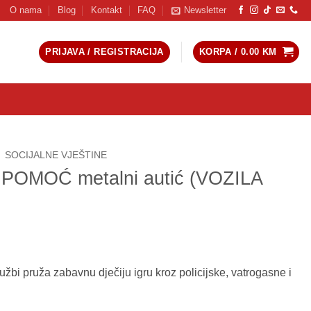
O nama
Blog
Kontakt
FAQ
Newsletter
PRIJAVA / REGISTRACIJA
KORPA /
0.00
KM
SOCIJALNE VJEŠTINE
 POMOĆ metalni autić (VOZILA
užbi pruža zabavnu dječiju igru kroz policijske, vatrogasne i