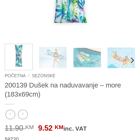
POČETNA
/
SEZONSKE
200139 Dušek na naduvavanje – more
(183x69cm)
Original
Current
11.90
9.52
KM
KM
inc. VAT
price
price
59720