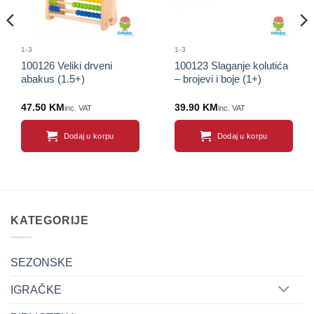
1-3
1-3
100126 Veliki drveni
100123 Slaganje kolutića
abakus (1.5+)
– brojevi i boje (1+)
47.50
KM
39.90
KM
inc. VAT
inc. VAT
Dodaj u korpu
Dodaj u korpu
KATEGORIJE
SEZONSKE
IGRAČKE