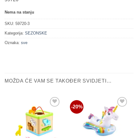
was:
is:
11.90 KM.
9.52 KM.
Nema na stanju
SKU:
59720-3
Kategorija:
SEZONSKE
Oznaka:
sve
MOŽDA ĆE VAM SE TAKOĐER SVIDJETI…
-20%
Sačuvaj
Sačuvaj
proizvod
proizvod