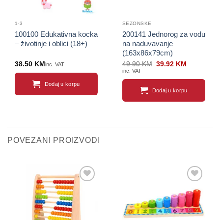
1-3
SEZONSKE
100100 Edukativna kocka
200141 Jednorog za vodu
– životinje i oblici (18+)
na naduvavanje
(163x86x79cm)
Original
Current
38.50
KM
49.90
KM
39.92
KM
inc. VAT
price
price
inc. VAT
was:
is:
49.90 KM.
39.92 KM.
Dodaj u korpu
Dodaj u korpu
POVEZANI PROIZVODI
Sačuvaj
Sačuvaj
proizvod
proizvod