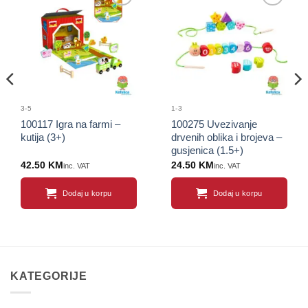
Sačuvaj
Sačuvaj
proizvod
proizvod
3-5
1-3
100117 Igra na farmi –
100275 Uvezivanje
kutija (3+)
drvenih oblika i brojeva –
gusjenica (1.5+)
42.50
KM
24.50
KM
inc. VAT
inc. VAT
Dodaj u korpu
Dodaj u korpu
KATEGORIJE