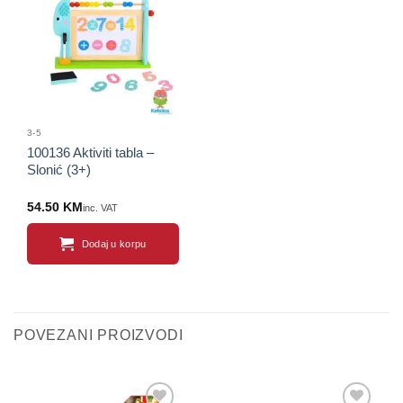
Sačuvaj
proizvod
3-5
100136 Aktiviti tabla –
Slonić (3+)
54.50
KM
inc. VAT
Dodaj u korpu
POVEZANI PROIZVODI