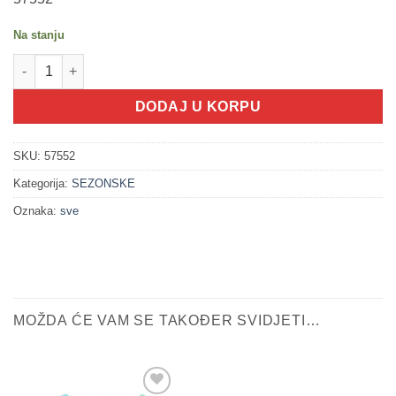
was:
is:
49.90 KM.
39.92 KM.
Na stanju
200141 Jednorog za vodu na naduvavanje (163x86x79cm) količ
DODAJ U KORPU
SKU:
57552
Kategorija:
SEZONSKE
Oznaka:
sve
MOŽDA ĆE VAM SE TAKOĐER SVIDJETI…