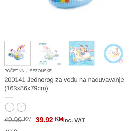
POČETNA
/
SEZONSKE
200141 Jednorog za vodu na naduvavanje
(163x86x79cm)
Original
Current
49.90
39.92
KM
KM
inc. VAT
price
price
57552