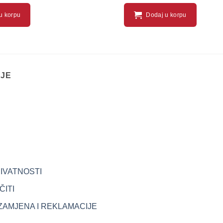
u korpu
Dodaj u korpu
IJE
RIVATNOSTI
ITI
ZAMJENA I REKLAMACIJE