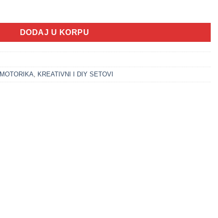
et princezin svijet (6+) količina
DODAJ U KORPU
 MOTORIKA
,
KREATIVNI I DIY SETOVI