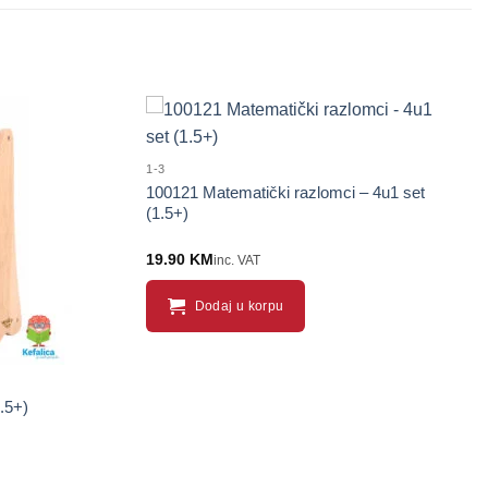
1-3
100121 Matematički razlomci – 4u1 set
(1.5+)
19.90
KM
inc. VAT
Dodaj u korpu
.5+)