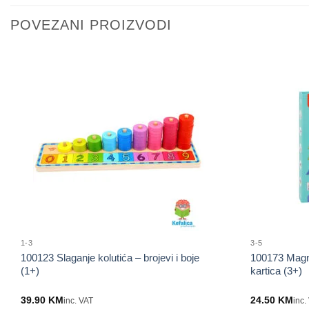
POVEZANI PROIZVODI
1-3
3-5
100123 Slaganje kolutića – brojevi i boje
100173 Magne
(1+)
kartica (3+)
39.90
KM
24.50
KM
inc. VAT
inc.