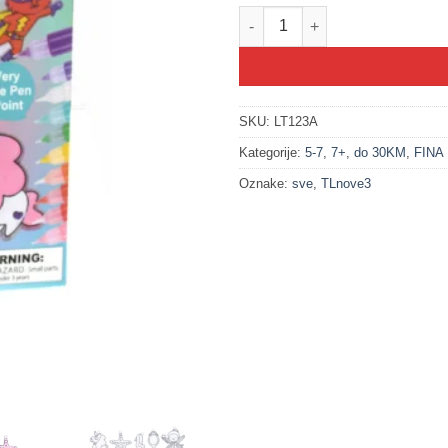
100436 Umjetnost na prozoru - s
SKU:
LT123A
Kategorije:
5-7
,
7+
,
do 30KM
,
FINA
Oznake:
sve
,
TLnove3