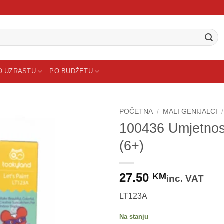
O UZRASTU
PO BUDŽETU
POČETNA
/
MALI GENIJALCI
/
100436 Umjetnost
(6+)
27.50
KM
inc. VAT
LT123A
Na stanju