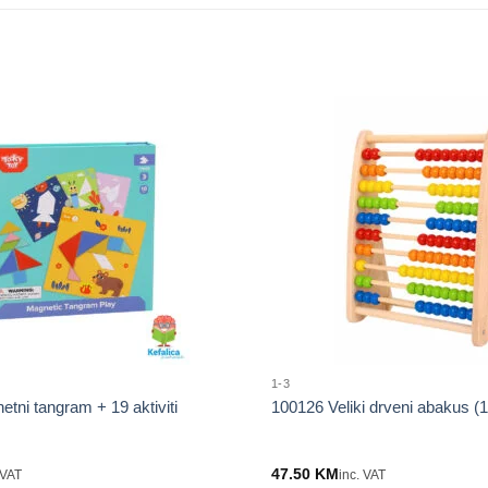
1-3
tni tangram + 19 aktiviti
100126 Veliki drveni abakus (1
47.50
KM
 VAT
inc. VAT