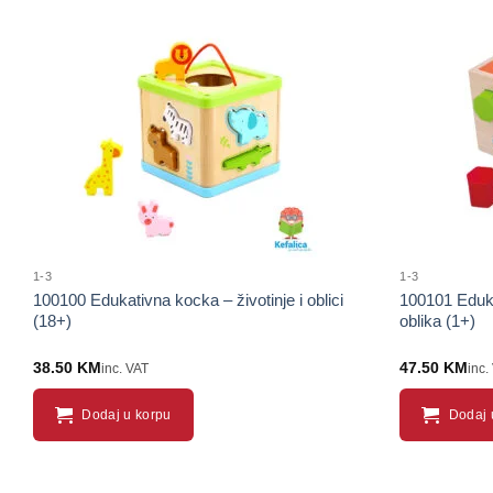
1-3
1-3
100100 Edukativna kocka – životinje i oblici
100101 Eduka
(18+)
oblika (1+)
38.50
KM
47.50
KM
inc. VAT
inc.
Dodaj u korpu
Dodaj 