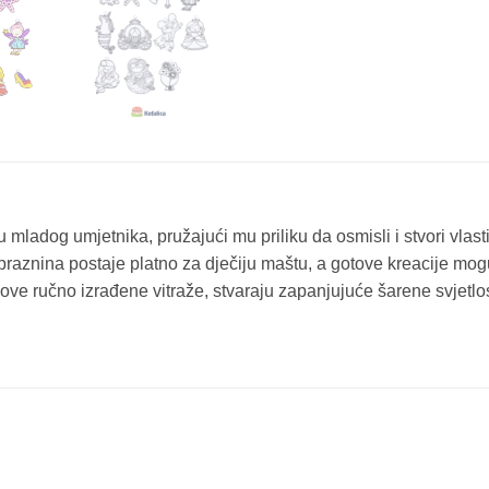
mladog umjetnika, pružajući mu priliku da osmisli i stvori vlastite
 praznina postaje platno za dječiju maštu, a gotove kreacije mo
 ručno izrađene vitraže, stvaraju zapanjujuće šarene svjetlosn