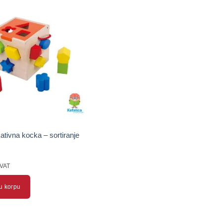
tivna kocka – sortiranje
 VAT
u korpu