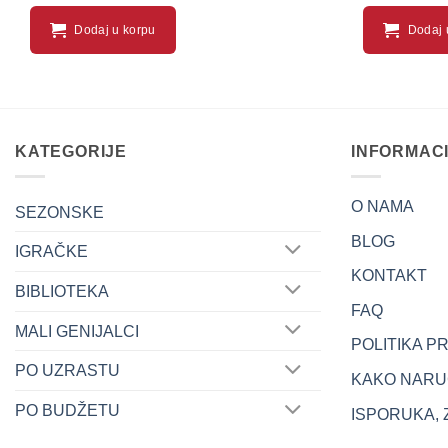
Dodaj u korpu
Dodaj 
KATEGORIJE
INFORMAC
O NAMA
SEZONSKE
BLOG
IGRAČKE
KONTAKT
BIBLIOTEKA
FAQ
MALI GENIJALCI
POLITIKA P
PO UZRASTU
KAKO NARUČ
PO BUDŽETU
ISPORUKA, 