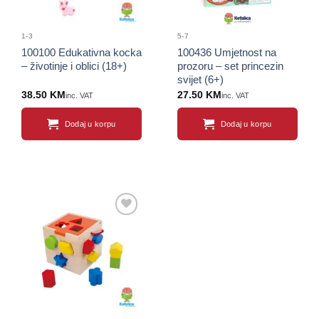
1-3
5-7
100100 Edukativna kocka
100436 Umjetnost na
– životinje i oblici (18+)
prozoru – set princezin
svijet (6+)
38.50
KM
27.50
KM
inc. VAT
inc. VAT
Dodaj u korpu
Dodaj u korpu
Sačuvaj
proizvod