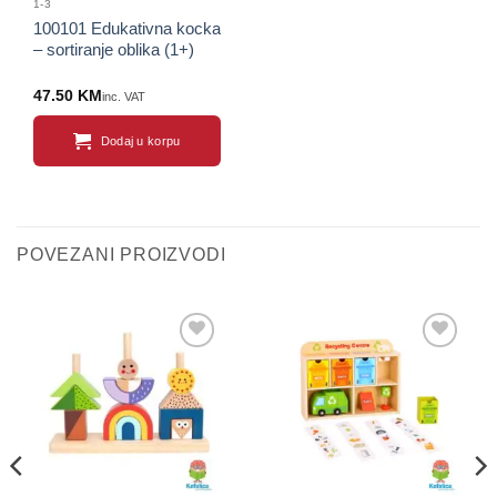
1-3
100101 Edukativna kocka
– sortiranje oblika (1+)
47.50
KM
inc. VAT
Dodaj u korpu
POVEZANI PROIZVODI
Sačuvaj
Sačuvaj
proizvod
proizvod