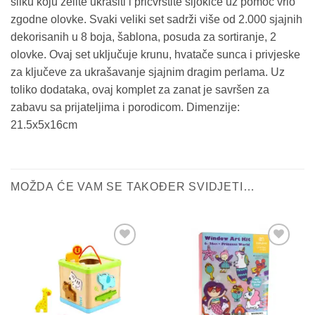
sliku koju želite ukrasiti i pričvrstite šljokice uz pomoć vrlo
zgodne olovke. Svaki veliki set sadrži više od 2.000 sjajnih
dekorisanih u 8 boja, šablona, ​​posuda za sortiranje, 2
olovke. Ovaj set uključuje krunu, hvatače sunca i privjeske
za ključeve za ukrašavanje sjajnim dragim perlama. Uz
toliko dodataka, ovaj komplet za zanat je savršen za
zabavu sa prijateljima i porodicom. Dimenzije:
21.5x5x16cm
MOŽDA ĆE VAM SE TAKOĐER SVIDJETI…
Sačuvaj
Sačuvaj
proizvod
proizvod