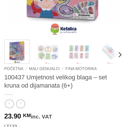
POČETNA
/
MALI GENIJALCI
/
FINA MOTORIKA
100437 Umjetnost velikog blaga – set
kruna od dijamanata (6+)
23.90
KM
inc. VAT
LT133