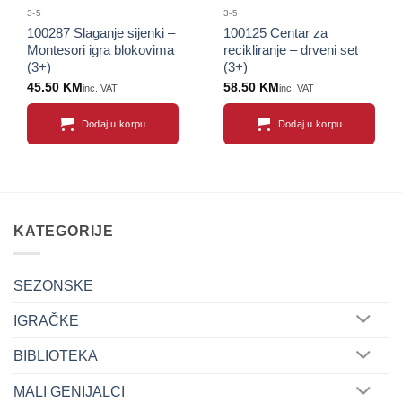
3-5
3-5
100287 Slaganje sijenki –
100125 Centar za
Montesori igra blokovima
recikliranje – drveni set
(3+)
(3+)
45.50
KM
58.50
KM
inc. VAT
inc. VAT
Dodaj u korpu
Dodaj u korpu
KATEGORIJE
SEZONSKE
IGRAČKE
BIBLIOTEKA
MALI GENIJALCI