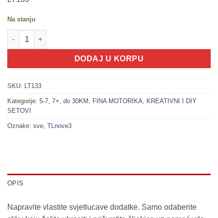
Na stanju
100437 Umjetnost velikog blaga - set kruna od dijamanata (6+) 
DODAJ U KORPU
SKU:
LT133
Kategorije:
5-7
,
7+
,
do 30KM
,
FINA MOTORIKA
,
KREATIVNI I DIY
SETOVI
Oznake:
sve
,
TLnove3
OPIS
Napravite vlastite svjetlucave dodatke. Samo odaberite