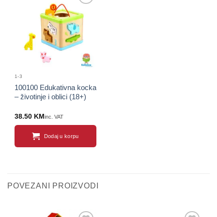
Sačuvaj
proizvod
1-3
100100 Edukativna kocka
– životinje i oblici (18+)
38.50
KM
inc. VAT
Dodaj u korpu
POVEZANI PROIZVODI