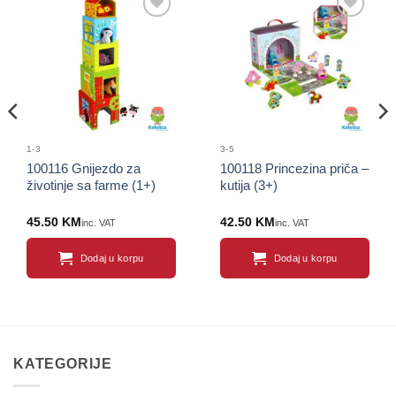
Sačuvaj
Sačuvaj
proizvod
proizvod
1-3
3-5
100116 Gnijezdo za
100118 Princezina priča –
životinje sa farme (1+)
kutija (3+)
45.50
KM
42.50
KM
inc. VAT
inc. VAT
Dodaj u korpu
Dodaj u korpu
KATEGORIJE