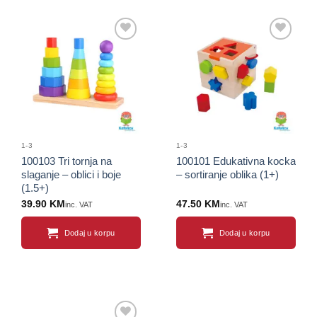
Sačuvaj
Sačuvaj
proizvod
proizvod
1-3
1-3
100103 Tri tornja na
100101 Edukativna kocka
slaganje – oblici i boje
– sortiranje oblika (1+)
(1.5+)
39.90
KM
47.50
KM
inc. VAT
inc. VAT
Dodaj u korpu
Dodaj u korpu