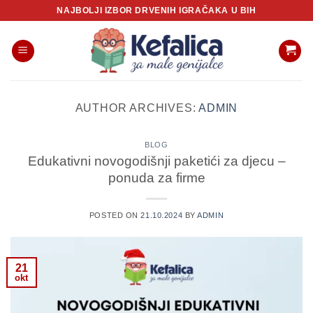
Skip
NAJBOLJI IZBOR DRVENIH IGRAČAKA U BIH
to
content
AUTHOR ARCHIVES:
ADMIN
BLOG
Edukativni novogodišnji paketići za djecu –
ponuda za firme
POSTED ON
21.10.2024
BY
ADMIN
21
okt