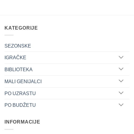
alat
u
za
malim
unutrašnju
rukama:
motivaciju
Tematske
igre
koje
šire
KATEGORIJE
dječije
horizonte
SEZONSKE
IGRAČKE
BIBLIOTEKA
MALI GENIJALCI
PO UZRASTU
PO BUDŽETU
INFORMACIJE