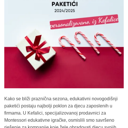
Kako se bliži praznična sezona, edukativni novogodišnji
paketići postaju najbolji poklon za djecu zaposlenih u
firmama. U Kefalici, specijalizovanoj prodavnici za
Montessori edukativne igračke, osmislili smo savršeno
rješenje za kompanije koje žele obradovati djecu svojih