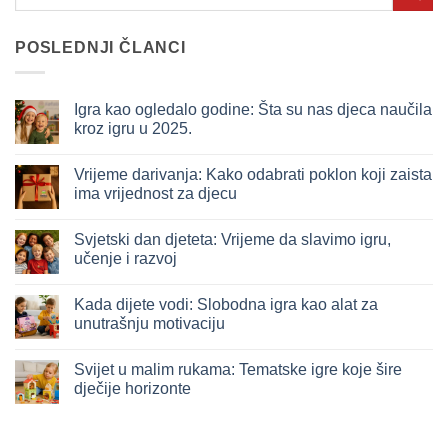
POSLEDNJI ČLANCI
Igra kao ogledalo godine: Šta su nas djeca naučila
kroz igru u 2025.
Nema
komentara
Vrijeme darivanja: Kako odabrati poklon koji zaista
na
Igra
ima vrijednost za djecu
kao
ogledalo
Nema
godine:
komentara
Svjetski dan djeteta: Vrijeme da slavimo igru,
Šta
na
su
Vrijeme
učenje i razvoj
nas
darivanja:
djeca
Kako
Nema
naučila
odabrati
komentara
Kada dijete vodi: Slobodna igra kao alat za
kroz
poklon
na
igru
koji
Svjetski
unutrašnju motivaciju
u
zaista
dan
2025.
ima
djeteta:
Nema
vrijednost
Vrijeme
komentara
Svijet u malim rukama: Tematske igre koje šire
za
da
na
djecu
slavimo
Kada
dječije horizonte
igru,
dijete
učenje
vodi:
Nema
i
Slobodna
komentara
razvoj
igra
na
kao
Svijet