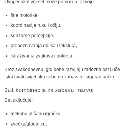
Ovaj edukativni set može pomoći u razvoju:
fine motorike,
koordinacije ruku i očiju,
senzorne percepcije,
prepoznavanja oblika i tekstura,
istraživanja zvukova i pokreta.
Kroz svakodnevnu igru bebe razvijaju radoznalost i uče
istraživati svijet oko sebe na zabavan i siguran način.
3u1 kombinacija za zabavu i razvoj
Set uključuje:
mekanu plišanu igračku,
zvečku/glodalicu,