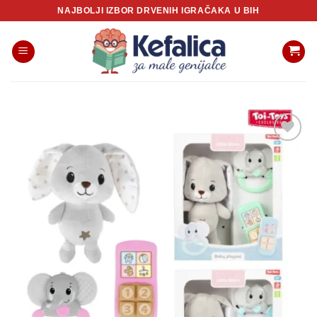
Skip
NAJBOLJI IZBOR DRVENIH IGRAČAKA U BIH
to
content
Sačuvaj
proizvod