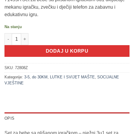
mekanu igračku, zvečku i dječiji telefon za zabavnu i
edukativnu igru.
Na stanju
200403 Set za bebe sa plišanom igračkom - 3u1 (LITTLE STARS)
DODAJ U KORPU
SKU:
72808Z
Kategorije:
3-5
,
do 30KM
,
LUTKE I SVIJET MAŠTE
,
SOCIJALNE
VJEŠTINE
OPIS
Set za bebe sa plišanom igračkom – nježni 3u1 set za