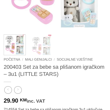
POČETNA
/
MALI GENIJALCI
/
SOCIJALNE VJEŠTINE
200403 Set za bebe sa plišanom igračkom
– 3u1 (LITTLE STARS)
29.90
KM
inc. VAT
71455A Set za bebe sa plišanom igračkom 3u1 uključuje