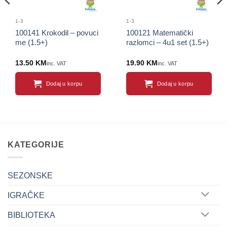
1-3
1-3
100141 Krokodil – povuci
100121 Matematički
me (1.5+)
razlomci – 4u1 set (1.5+)
13.50
KM
19.90
KM
inc. VAT
inc. VAT
Dodaj u korpu
Dodaj u korpu
KATEGORIJE
SEZONSKE
IGRAČKE
BIBLIOTEKA