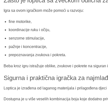
Zašto je loptica sa zvečkom odlična z
Igra sa ovom igračkom može pomoći u razvoju:
fine motorike,
koordinacije ruku i očiju,
senzorne stimulacije,
pažnje i koncentracije,
prepoznavanja zvukova i pokreta.
Beba kroz igru istražuje oblike, zvukove i pokrete na siguran
Sigurna i praktična igračka za najmla
Loptica je izrađena od laganog materijala i prilagođena djec
Dostupna je u više veselih kombinacija boja koje dodatno priv