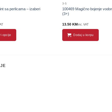
3-5
nt sa perlicama – izaberi
100469 Magično bojenje vodo
(3+)
13.50
KM
VAT
inc. VAT
i opcije
Dodaj u korpu
IJE