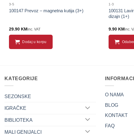
3-5
1-3
100147 Prevoz – magnetna kutija (3+)
100131 Laviri
dizajn (1+)
29.90
KM
9.90
KM
inc. VAT
inc. 
Dodaj u korpu
Odaber
This
product
has
multiple
KATEGORIJE
INFORMAC
variants.
The
options
O NAMA
SEZONSKE
may
BLOG
be
IGRAČKE
chosen
KONTAKT
BIBLIOTEKA
on
FAQ
the
MALI GENIJALCI