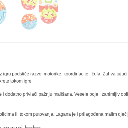
 igru podstiče razvoj motorike, koordinacije i čula. Zahvaljujuć
okrete tokom igre.
i dodatno privlači pažnju mališana. Vesele boje i zanimljiv oblik
cima ili tokom putovanja. Lagana je i prilagođena malim dječiji