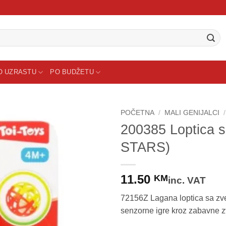
O UZRASTU
PO BUDŽETU
POČETNA
/
MALI GENIJALCI
/
200385 Loptica 
STARS)
11.50
KM
inc. VAT
72156Z Lagana loptica sa zve
senzorne igre kroz zabavne z