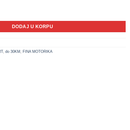
0 cm (LITTLE STARS) količina
DODAJ U KORPU
RT
,
do 30KM
,
FINA MOTORIKA