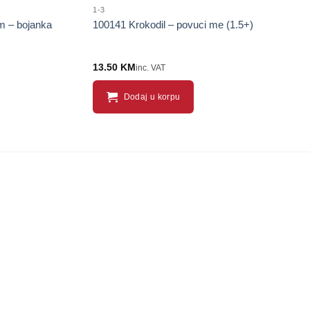
1-3
m – bojanka
100141 Krokodil – povuci me (1.5+)
13.50
KM
inc. VAT
Dodaj u korpu