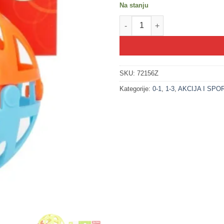
Na stanju
200385 Loptica sa zvečkom - 1
SKU:
72156Z
Kategorije:
0-1
,
1-3
,
AKCIJA I SPO