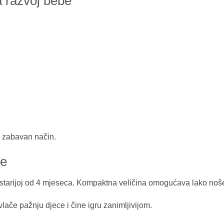
a razvoj bebe
 i zabavan način.
đe
i starijoj od 4 mjeseca. Kompaktna veličina omogućava lako noše
lače pažnju djece i čine igru zanimljivijom.