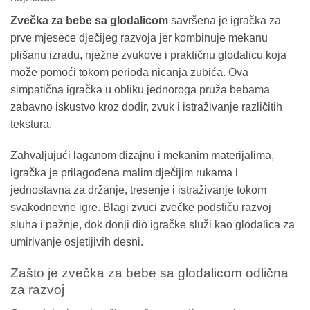
Zvečka za bebe sa glodalicom
savršena je igračka za
prve mjesece dječijeg razvoja jer kombinuje mekanu
plišanu izradu, nježne zvukove i praktičnu glodalicu koja
može pomoći tokom perioda nicanja zubića. Ova
simpatična igračka u obliku jednoroga pruža bebama
zabavno iskustvo kroz dodir, zvuk i istraživanje različitih
tekstura.
Zahvaljujući laganom dizajnu i mekanim materijalima,
igračka je prilagođena malim dječijim rukama i
jednostavna za držanje, tresenje i istraživanje tokom
svakodnevne igre. Blagi zvuci zvečke podstiču razvoj
sluha i pažnje, dok donji dio igračke služi kao glodalica za
umirivanje osjetljivih desni.
Zašto je zvečka za bebe sa glodalicom odlična
za razvoj