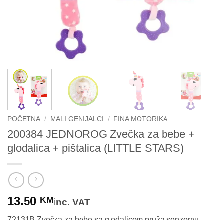
POČETNA
/
MALI GENIJALCI
/
FINA MOTORIKA
200384 JEDNOROG Zvečka za bebe +
glodalica + pištalica (LITTLE STARS)
13.50
KM
inc. VAT
72131B Zvečka za bebe sa glodalicom pruža senzornu