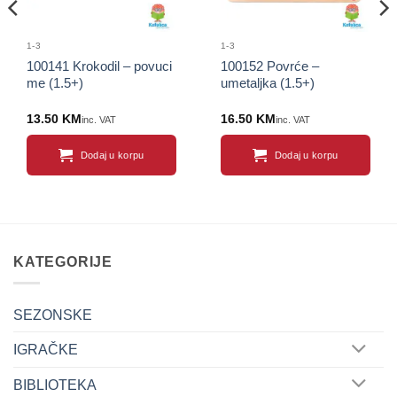
1-3
1-3
100141 Krokodil – povuci
100152 Povrće –
me (1.5+)
umetaljka (1.5+)
13.50
KM
16.50
KM
inc. VAT
inc. VAT
Dodaj u korpu
Dodaj u korpu
KATEGORIJE
SEZONSKE
IGRAČKE
BIBLIOTEKA