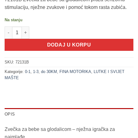
stimulaciju, nježne zvukove i pomoć tokom rasta zubića.
Na stanju
200384 JEDNOROG Zvečka za bebe + glodalica + pištalica (LIT
DODAJ U KORPU
SKU:
72131B
Kategorije:
0-1
,
1-3
,
do 30KM
,
FINA MOTORIKA
,
LUTKE I SVIJET
MAŠTE
OPIS
Zvečka za bebe sa glodalicom – nježna igračka za
najmlađe