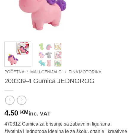
POČETNA
/
MALI GENIJALCI
/
FINA MOTORIKA
200339-4 Gumica JEDNOROG
4.50
KM
inc. VAT
47031Z Gumica za brisanje sa zabavnim figurama
životinja i jednoroga idealna je za školu, crtanje i kreativne