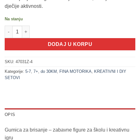
dječije aktivnosti.
Na stanju
200339-4 Gumica JEDNOROG količina
DODAJ U KORPU
SKU:
47031Z-4
Kategorije:
5-7
,
7+
,
do 30KM
,
FINA MOTORIKA
,
KREATIVNI I DIY
SETOVI
OPIS
Gumica za brisanje – zabavne figure za školu i kreativnu
igru