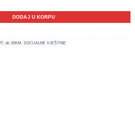
čiće - ŽUTA OSICA količina
DODAJ U KORPU
RT
,
do 30KM
,
SOCIJALNE VJEŠTINE