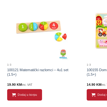
1-3
1-3
100121 Matematički razlomci – 4u1 set
100155 Domać
(1.5+)
(1.5+)
19.90
KM
14.90
KM
inc. VAT
inc.
Dodaj u korpu
Dodaj 