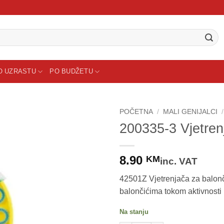
O UZRASTU
PO BUDŽETU
POČETNA
/
MALI GENIJALCI
/
200335-3 Vjetre
8.90
KM
inc. VAT
42501Z Vjetrenjača za balon
balončićima tokom aktivnosti
Na stanju