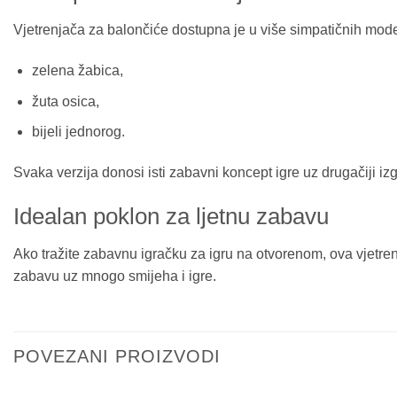
Vjetrenjača za balončiće dostupna je u više simpatičnih mode
zelena žabica,
žuta osica,
bijeli jednorog.
Svaka verzija donosi isti zabavni koncept igre uz drugačiji izg
Idealan poklon za ljetnu zabavu
Ako tražite zabavnu igračku za igru na otvorenom, ova vjetren
zabavu uz mnogo smijeha i igre.
POVEZANI PROIZVODI