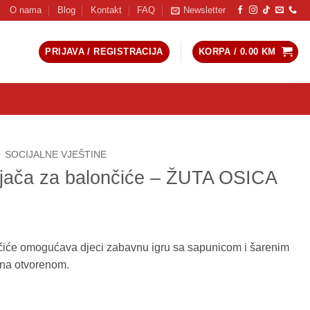
O nama
Blog
Kontakt
FAQ
Newsletter
PRIJAVA / REGISTRACIJA
KORPA /
0.00
KM
SOCIJALNE VJEŠTINE
njača za balončiće – ŽUTA OSICA
čiće omogućava djeci zabavnu igru sa sapunicom i šarenim
 na otvorenom.