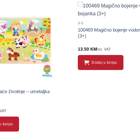
3-5
100469 Magično bojenje vodo
(3+)
13.50
KM
inc. VAT
Dodaj u korpu
e životinje – umetaljka
 VAT
u korpu