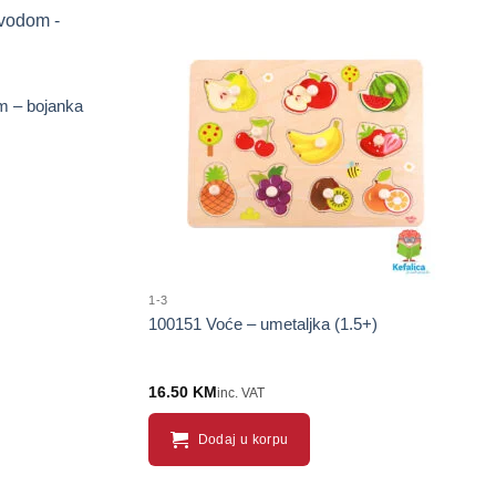
m – bojanka
1-3
100151 Voće – umetaljka (1.5+)
16.50
KM
inc. VAT
Dodaj u korpu