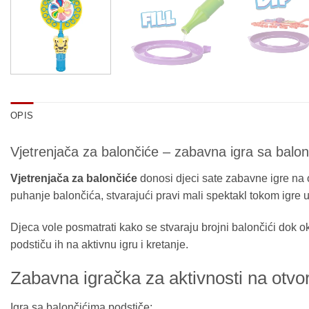
OPIS
Vjetrenjača za balončiće – zabavna igra sa balo
Vjetrenjača za balončiće
donosi djeci sate zabavne igre na 
puhanje balončića, stvarajući pravi mali spektakl tokom igre u d
Djeca vole posmatrati kako se stvaraju brojni balončići dok ok
podstiču ih na aktivnu igru i kretanje.
Zabavna igračka za aktivnosti na otv
Igra sa balončićima podstiče: