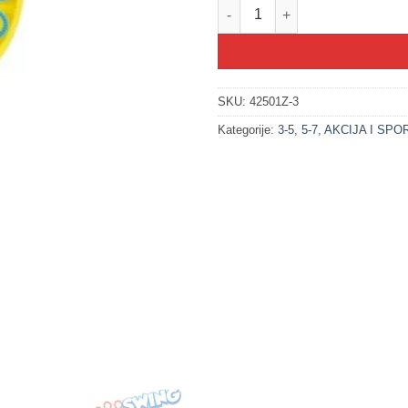
200335-3 Vjetrenjača za balon
SKU:
42501Z-3
Kategorije:
3-5
,
5-7
,
AKCIJA I SPO