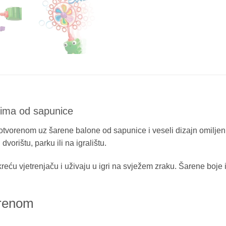
nima od sapunice
otvorenom uz šarene balone od sapunice i veseli dizajn omiljeni
vorištu, parku ili na igralištu.
reću vjetrenjaču i uživaju u igri na svježem zraku. Šarene boje 
orenom