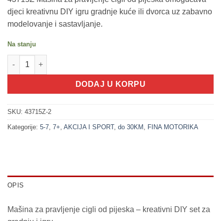
djeci kreativnu DIY igru gradnje kuće ili dvorca uz zabavno
modelovanje i sastavljanje.
Na stanju
200337-2 Mašina za pravljenje cigli od pijeska - DVORAC (DIY S
DODAJ U KORPU
SKU:
43715Z-2
Kategorije:
5-7
,
7+
,
AKCIJA I SPORT
,
do 30KM
,
FINA MOTORIKA
OPIS
Mašina za pravljenje cigli od pijeska – kreativni DIY set za