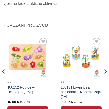
vještina kroz praktičnu aktivnost.
POVEZANI PROIZVODI
Sačuvaj
Sačuvaj
proizvod
proizvod
1-3
1-3
100152 Povrće –
100131 Lavirint sa
umetaljka (1.5+)
perlicama – izaberi dizajn
(1+)
16.50
KM
9.90
KM
inc. VAT
inc. VAT