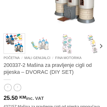
POČETNA
/
MALI GENIJALCI
/
FINA MOTORIKA
200337-2 Mašina za pravljenje cigli od
pijeska – DVORAC (DIY SET)
25.50
KM
inc. VAT
43715Z Mašina za pravljenje cigli od pijeska omogućava