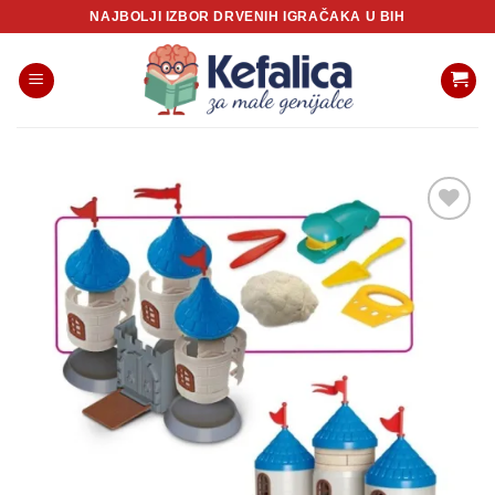
Skip
NAJBOLJI IZBOR DRVENIH IGRAČAKA U BIH
to
content
Sačuvaj
proizvod