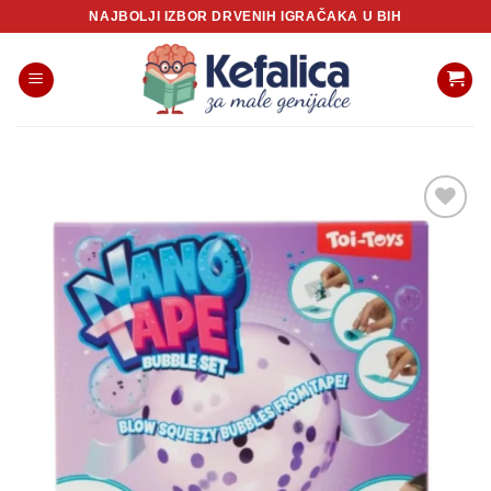
Skip
NAJBOLJI IZBOR DRVENIH IGRAČAKA U BIH
to
content
Sačuvaj
proizvod