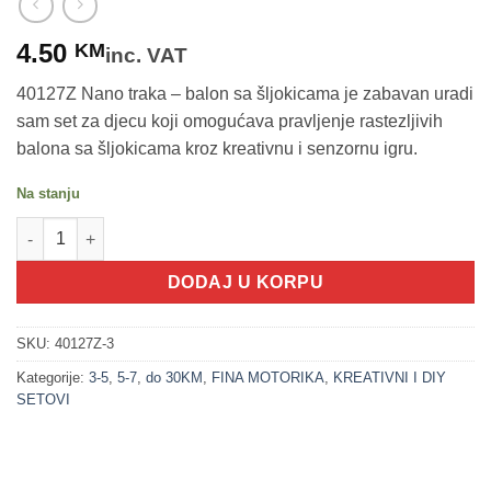
4.50
KM
inc. VAT
40127Z Nano traka – balon sa šljokicama je zabavan uradi
sam set za djecu koji omogućava pravljenje rastezljivih
balona sa šljokicama kroz kreativnu i senzornu igru.
Na stanju
200323-3 Nano traka - Balon sa šljokicama LJUBIČASTA (uradi s
DODAJ U KORPU
SKU:
40127Z-3
Kategorije:
3-5
,
5-7
,
do 30KM
,
FINA MOTORIKA
,
KREATIVNI I DIY
SETOVI