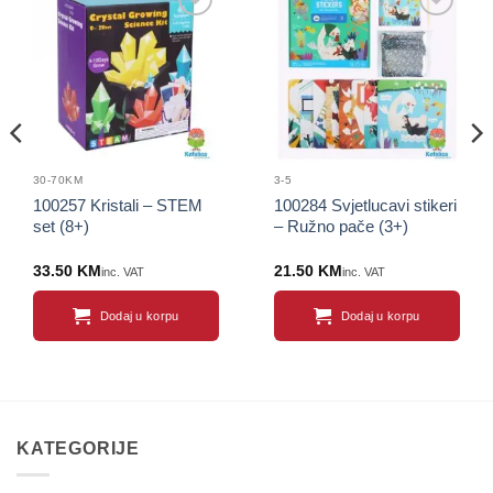
Sačuvaj
Sačuvaj
proizvod
proizvod
30-70KM
3-5
100257 Kristali – STEM
100284 Svjetlucavi stikeri
set (8+)
– Ružno pače (3+)
33.50
KM
21.50
KM
inc. VAT
inc. VAT
Dodaj u korpu
Dodaj u korpu
KATEGORIJE