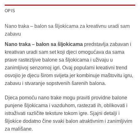
OPIS
Nano traka – balon sa šljokicama za kreativnu uradi sam
zabavu
Nano traka – balon sa šljokicama
predstavlja zabavan i
kreativan uradi sam set koji djeci omogućava da sama
prave rastezljive balone sa šljokicama i uživaju u
zanimljivoj senzornoj igri. Ovaj popularni kreativni trend
osvojio je djecu širom svijeta jer kombinuje maštovitu igru,
zabavu i stvaranje sopstvenih šarenih balona.
Djeca pomoću nano trake mogu praviti providne balone
punjene šljokicama i vazduhom, rastezati ih, oblikovati i
istraživati različite teksture tokom igre. Sjajni detalji i
šljokice dodatno čine svaki balon atraktivnim i zanimljivim
za mališane.