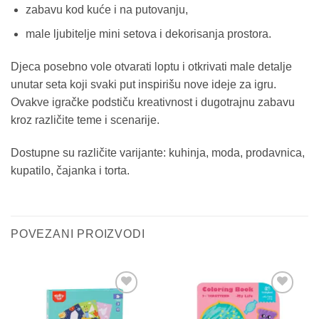
zabavu kod kuće i na putovanju,
male ljubitelje mini setova i dekorisanja prostora.
Djeca posebno vole otvarati loptu i otkrivati male detalje
unutar seta koji svaki put inspirišu nove ideje za igru.
Ovakve igračke podstiču kreativnost i dugotrajnu zabavu
kroz različite teme i scenarije.
Dostupne su različite varijante: kuhinja, moda, prodavnica,
kupatilo, čajanka i torta.
POVEZANI PROIZVODI
Sačuvaj
Sačuvaj
proizvod
proizvod