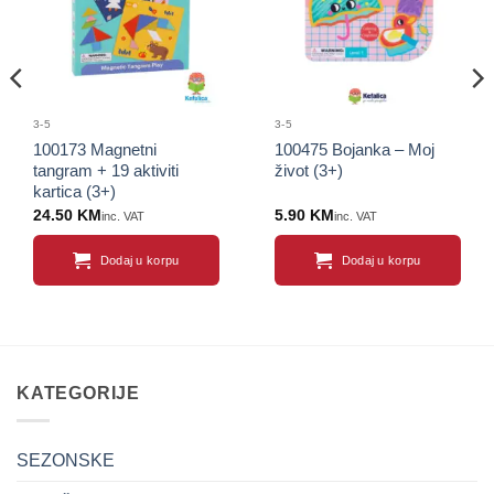
3-5
3-5
100173 Magnetni
100475 Bojanka – Moj
tangram + 19 aktiviti
život (3+)
kartica (3+)
24.50
KM
5.90
KM
inc. VAT
inc. VAT
Dodaj u korpu
Dodaj u korpu
KATEGORIJE
SEZONSKE