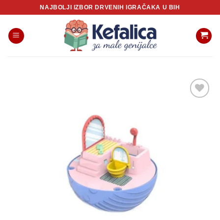
Skip
NAJBOLJI IZBOR DRVENIH IGRAČAKA U BIH
to
content
Sačuvaj
proizvod