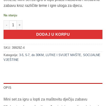
zabavu kroz različite teme i igre uloga za djecu.
Na stanju
200313-4 KUPATILO plava - Mini set za igru u lopti (9x9x9cm) ko
DODAJ U KORPU
SKU:
39929Z-4
Kategorije:
3-5
,
5-7
,
do 30KM
,
LUTKE I SVIJET MAŠTE
,
SOCIJALNE
VJEŠTINE
OPIS
Mini set za igru u lopti za maštovitu dječiju zabavu