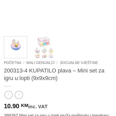
POČETNA
/
MALI GENIJALCI
/
SOCIJALNE VJEŠTINE
200313-4 KUPATILO plava – Mini set za
igru u lopti (9x9x9cm)
10.90
KM
inc. VAT
39929Z Mini set za igru u lopti pruža maštovitu i kreativnu