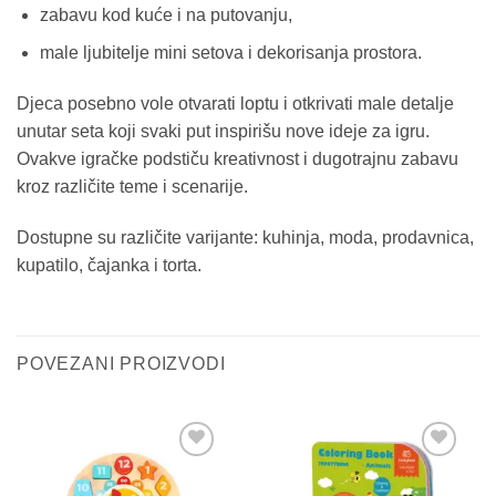
zabavu kod kuće i na putovanju,
male ljubitelje mini setova i dekorisanja prostora.
Djeca posebno vole otvarati loptu i otkrivati male detalje
unutar seta koji svaki put inspirišu nove ideje za igru.
Ovakve igračke podstiču kreativnost i dugotrajnu zabavu
kroz različite teme i scenarije.
Dostupne su različite varijante: kuhinja, moda, prodavnica,
kupatilo, čajanka i torta.
POVEZANI PROIZVODI
Sačuvaj
Sačuvaj
proizvod
proizvod