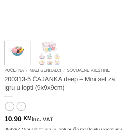
POČETNA
/
MALI GENIJALCI
/
SOCIJALNE VJEŠTINE
200313-5 ČAJANKA deep – Mini set za
igru u lopti (9x9x9cm)
10.90
KM
inc. VAT
39929Z Mini set za igru u lopti pruža maštovitu i kreativnu