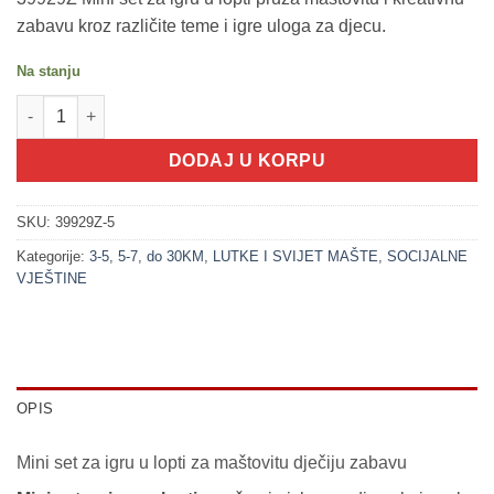
zabavu kroz različite teme i igre uloga za djecu.
Na stanju
200313-5 ČAJANKA deep - Mini set za igru u lopti (9x9x9cm) kol
DODAJ U KORPU
SKU:
39929Z-5
Kategorije:
3-5
,
5-7
,
do 30KM
,
LUTKE I SVIJET MAŠTE
,
SOCIJALNE
VJEŠTINE
OPIS
Mini set za igru u lopti za maštovitu dječiju zabavu