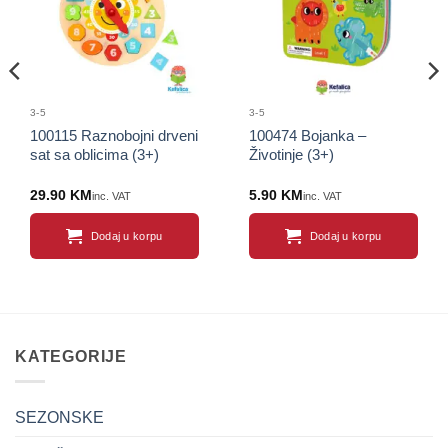
3-5
3-5
100115 Raznobojni drveni
100474 Bojanka –
sat sa oblicima (3+)
Životinje (3+)
29.90
KM
5.90
KM
inc. VAT
inc. VAT
Dodaj u korpu
Dodaj u korpu
KATEGORIJE
SEZONSKE