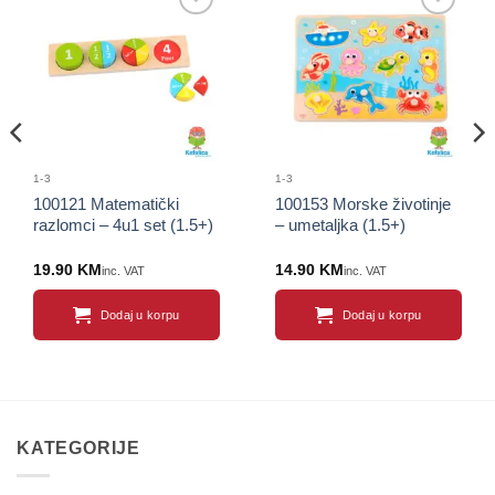
Sačuvaj
Sačuvaj
proizvod
proizvod
1-3
1-3
100121 Matematički
100153 Morske životinje
razlomci – 4u1 set (1.5+)
– umetaljka (1.5+)
19.90
KM
14.90
KM
inc. VAT
inc. VAT
Dodaj u korpu
Dodaj u korpu
KATEGORIJE