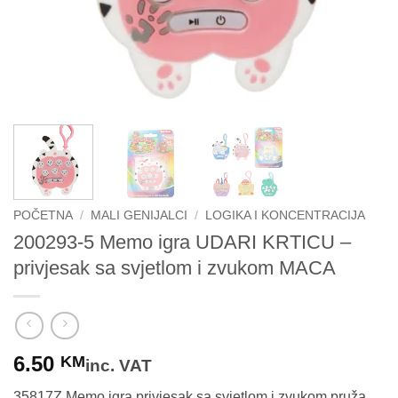
POČETNA
/
MALI GENIJALCI
/
LOGIKA I KONCENTRACIJA
200293-5 Memo igra UDARI KRTICU –
privjesak sa svjetlom i zvukom MACA
6.50
KM
inc. VAT
35817Z Memo igra privjesak sa svjetlom i zvukom pruža