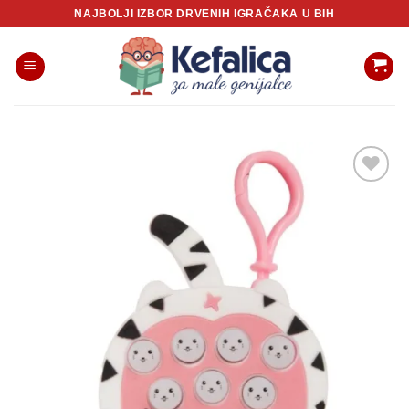
Skip
NAJBOLJI IZBOR DRVENIH IGRAČAKA U BIH
to
content
Sačuvaj
proizvod