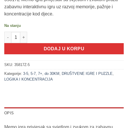
zabavnu interaktivnu igru uz razvoj memorije, pažnje i
koncentracije kod djece.
Na stanju
200293-5 Memo igra UDARI KRTICU - privjesak sa svjetlom i z
DODAJ U KORPU
SKU:
35817Z-5
Kategorije:
3-5
,
5-7
,
7+
,
do 30KM
,
DRUŠTVENE IGRE I PUZZLE
,
LOGIKA I KONCENTRACIJA
OPIS
Memo igra privjesak sa svjetlom i zvukom za zabavnu