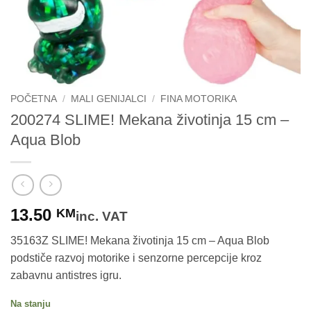
POČETNA
/
MALI GENIJALCI
/
FINA MOTORIKA
200274 SLIME! Mekana životinja 15 cm –
Aqua Blob
13.50
KM
inc. VAT
35163Z SLIME! Mekana životinja 15 cm – Aqua Blob
podstiče razvoj motorike i senzorne percepcije kroz
zabavnu antistres igru.
Na stanju