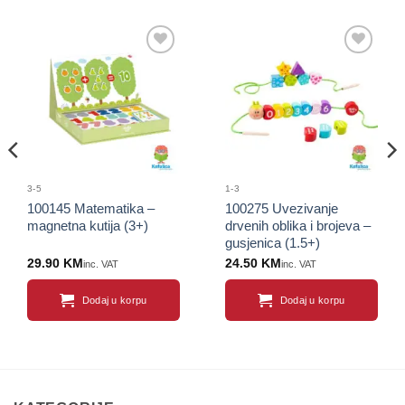
Sačuvaj
Sačuvaj
proizvod
proizvod
3-5
1-3
100145 Matematika –
100275 Uvezivanje
magnetna kutija (3+)
drvenih oblika i brojeva –
gusjenica (1.5+)
29.90
KM
24.50
KM
inc. VAT
inc. VAT
Dodaj u korpu
Dodaj u korpu