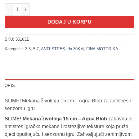
200274 SLIME! Mekana životinja 15 cm - Aqua Blob količina
DODAJ U KORPU
SKU:
35163Z
Kategorije:
3-5
,
5-7
,
ANTI-STRES
,
do 30KM
,
FINA MOTORIKA
OPIS
SLIME! Mekana životinja 15 cm – Aqua Blob za antistres i
senzornu igru
SLIME! Mekana životinja 15 cm – Aqua Blob
zabavna je
antistres igračka mekane i rastezljive teksture koja pruža
djeci opuštajuću i senzornu igru. Zahvaljujući zanimljivom