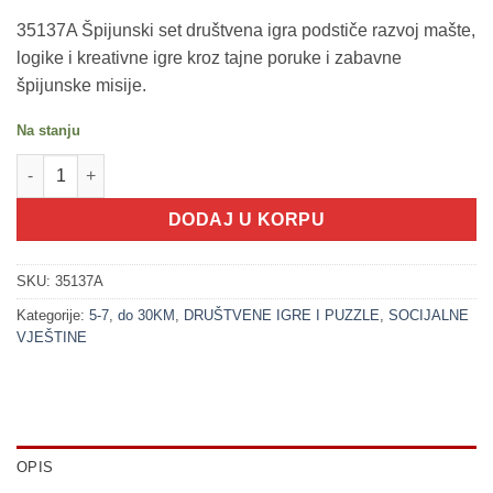
35137A Špijunski set društvena igra podstiče razvoj mašte,
logike i kreativne igre kroz tajne poruke i zabavne
špijunske misije.
Na stanju
200272 Špijunski set društvena igra - naočale sa ogledalom + t
DODAJ U KORPU
SKU:
35137A
Kategorije:
5-7
,
do 30KM
,
DRUŠTVENE IGRE I PUZZLE
,
SOCIJALNE
VJEŠTINE
OPIS