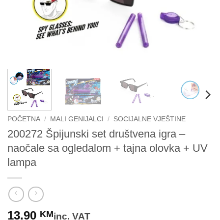
POČETNA
/
MALI GENIJALCI
/
SOCIJALNE VJEŠTINE
200272 Špijunski set društvena igra –
naočale sa ogledalom + tajna olovka + UV
lampa
13.90
KM
inc. VAT