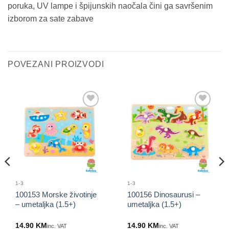
poruka, UV lampe i špijunskih naočala čini ga savršenim
izborom za sate zabave
POVEZANI PROIZVODI
Sačuvaj
Sačuvaj
proizvod
proizvod
1-3
1-3
100153 Morske životinje
100156 Dinosaurusi –
– umetaljka (1.5+)
umetaljka (1.5+)
14.90
KM
14.90
KM
inc. VAT
inc. VAT