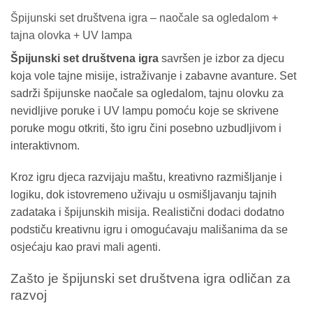
Špijunski set društvena igra – naočale sa ogledalom +
tajna olovka + UV lampa
Špijunski set društvena igra
savršen je izbor za djecu
koja vole tajne misije, istraživanje i zabavne avanture. Set
sadrži špijunske naočale sa ogledalom, tajnu olovku za
nevidljive poruke i UV lampu pomoću koje se skrivene
poruke mogu otkriti, što igru čini posebno uzbudljivom i
interaktivnom.
Kroz igru djeca razvijaju maštu, kreativno razmišljanje i
logiku, dok istovremeno uživaju u osmišljavanju tajnih
zadataka i špijunskih misija. Realistični dodaci dodatno
podstiču kreativnu igru i omogućavaju mališanima da se
osjećaju kao pravi mali agenti.
Zašto je špijunski set društvena igra odličan za
razvoj