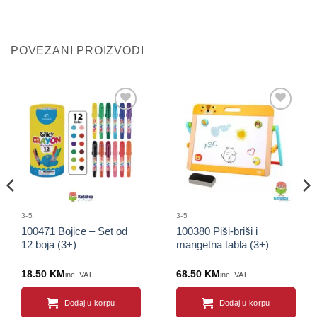
POVEZANI PROIZVODI
Sačuvaj
Sačuvaj
proizvod
proizvod
3-5
3-5
100471 Bojice – Set od
100380 Piši-briši i
12 boja (3+)
mangetna tabla (3+)
18.50
KM
68.50
KM
inc. VAT
inc. VAT
Dodaj u korpu
Dodaj u korpu