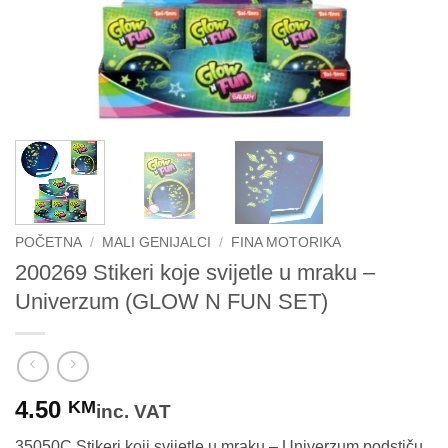
POČETNA
/
MALI GENIJALCI
/
FINA MOTORIKA
200269 Stikeri koje svijetle u mraku –
Univerzum (GLOW N FUN SET)
4.50
KM
inc. VAT
35050C Stikeri koji svijetle u mraku – Univerzum podstiču