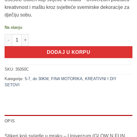
kreativnost i maštu kroz svjetleće svemirske dekoracije za
dječiju sobu.
Na stanju
200269 Stikeri koje svijetle u mraku - Univerzum (GLOW N FUN 
DODAJ U KORPU
SKU:
35050C
Kategorije:
5-7
,
do 30KM
,
FINA MOTORIKA
,
KREATIVNI I DIY
SETOVI
OPIS
Stikeri koji svijetle u mraku – Univerzum (GLOW N FUN