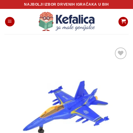
Skip
NAJBOLJI IZBOR DRVENIH IGRAČAKA U BIH
to
content
Sačuvaj
proizvod