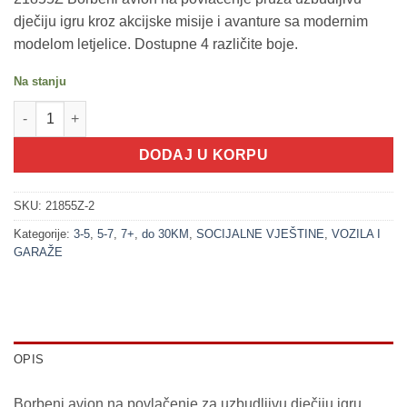
dječiju igru kroz akcijske misije i avanture sa modernim
modelom letjelice. Dostupne 4 različite boje.
Na stanju
200254-2 Borbeni avion na povlačenje - plavi (VOZILA SET) koli
DODAJ U KORPU
SKU:
21855Z-2
Kategorije:
3-5
,
5-7
,
7+
,
do 30KM
,
SOCIJALNE VJEŠTINE
,
VOZILA I
GARAŽE
OPIS
Borbeni avion na povlačenje za uzbudljivu dječiju igru