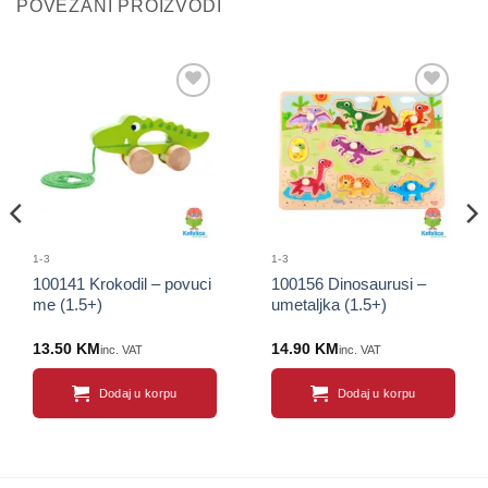
POVEZANI PROIZVODI
Sačuvaj
Sačuvaj
proizvod
proizvod
1-3
1-3
100141 Krokodil – povuci
100156 Dinosaurusi –
me (1.5+)
umetaljka (1.5+)
13.50
KM
14.90
KM
inc. VAT
inc. VAT
Dodaj u korpu
Dodaj u korpu