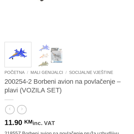
POČETNA
/
MALI GENIJALCI
/
SOCIJALNE VJEŠTINE
200254-2 Borbeni avion na povlačenje –
plavi (VOZILA SET)
11.90
KM
inc. VAT
21855Z Borbeni avion na povlačenje pruža uzbudljivu