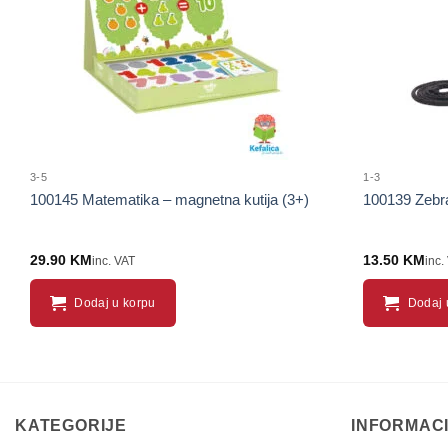
3-5
1-3
100145 Matematika – magnetna kutija (3+)
100139 Zebra
29.90
KM
13.50
KM
inc. VAT
inc.
Dodaj u korpu
Dodaj 
KATEGORIJE
INFORMAC