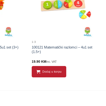
1-3
5u1 set (3+)
100121 Matematički razlomci – 4u1 set
(1.5+)
19.90
KM
inc. VAT
Dodaj u korpu