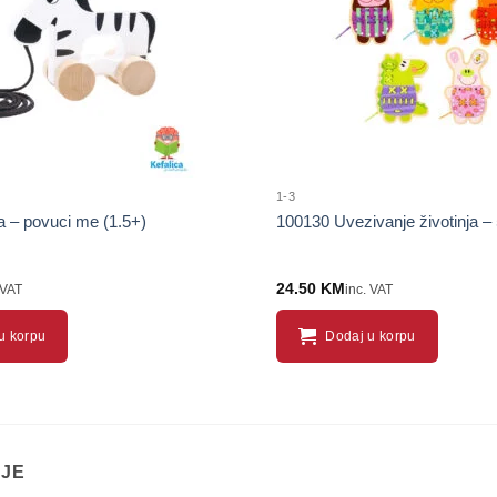
1-3
 – povuci me (1.5+)
100130 Uvezivanje životinja – 
24.50
KM
 VAT
inc. VAT
u korpu
Dodaj u korpu
IJE