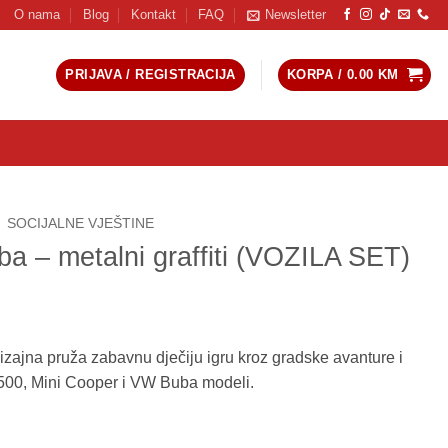
O nama
Blog
Kontakt
FAQ
Newsletter
PRIJAVA / REGISTRACIJA
KORPA /
0.00
KM
SOCIJALNE VJEŠTINE
 – metalni graffiti (VOZILA SET)
dizajna pruža zabavnu dječiju igru kroz gradske avanture i
t 500, Mini Cooper i VW Buba modeli.