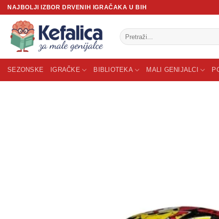
Skip
NAJBOLJI IZBOR DRVENIH IGRAČAKA U BIH
to
content
Pretraži:
SEZONSKE
IGRAČKE
BIBLIOTEKA
MALI GENIJALCI
P