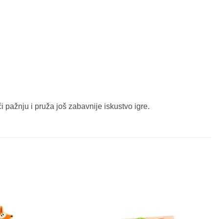
či pažnju i pruža još zabavnije iskustvo igre.
Sačuvaj
Sačuvaj
proizvod
proizvod