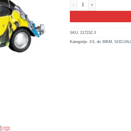
200252-3 VW Buba - metalni gra
SKU:
21723Z-3
Kategorije:
3-5
,
do 30KM
,
SOCIJAL