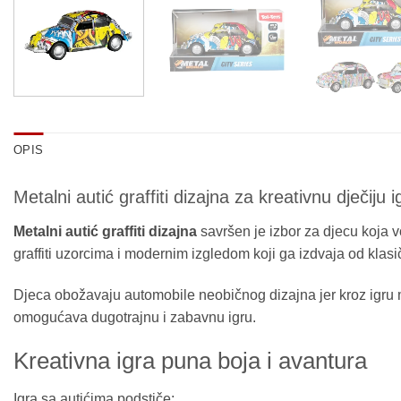
OPIS
Metalni autić graffiti dizajna za kreativnu dječiju i
Metalni autić graffiti dizajna
savršen je izbor za djecu koja v
graffiti uzorcima i modernim izgledom koji ga izdvaja od klasič
Djeca obožavaju automobile neobičnog dizajna jer kroz igru mo
omogućava dugotrajnu i zabavnu igru.
Kreativna igra puna boja i avantura
Igra sa autićima podstiče: