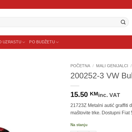
O UZRASTU
PO BUDŽETU
POČETNA
/
MALI GENIJALCI
/
200252-3 VW Buba
Sačuvaj
proizvod
15.50
KM
inc. VAT
21723Z Metalni autić graffiti 
maštovite trke. Dostupni Fia
Na stanju