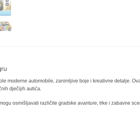
gru
ole moderne automobile, zanimljive boje i kreativne detalje. Ova
nih dječijih autića.
gu osmišljavati različite gradske avanture, trke i zabavne scen