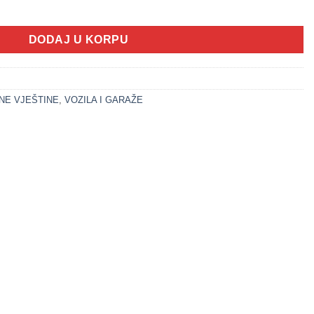
ffiti (VOZILA SET) količina
DODAJ U KORPU
NE VJEŠTINE
,
VOZILA I GARAŽE