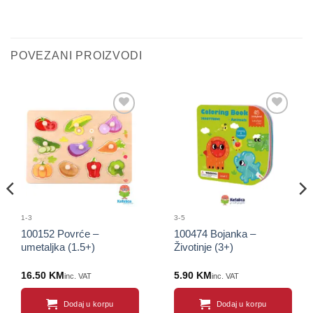
POVEZANI PROIZVODI
Sačuvaj
Sačuvaj
proizvod
proizvod
1-3
3-5
100152 Povrće –
100474 Bojanka –
umetaljka (1.5+)
Životinje (3+)
16.50
KM
5.90
KM
inc. VAT
inc. VAT
Dodaj u korpu
Dodaj u korpu