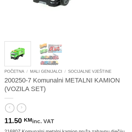
POČETNA
/
MALI GENIJALCI
/
SOCIJALNE VJEŠTINE
200250-7 Komunalni METALNI KAMION
(VOZILA SET)
11.50
KM
inc. VAT
21680Z Komunalni metalni kamion pruža zabavnu dječiju