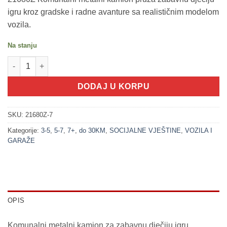
igru kroz gradske i radne avanture sa realističnim modelom
vozila.
Na stanju
200250-7 Komunalni METALNI KAMION (VOZILA SET) količina
DODAJ U KORPU
SKU:
21680Z-7
Kategorije:
3-5
,
5-7
,
7+
,
do 30KM
,
SOCIJALNE VJEŠTINE
,
VOZILA I
GARAŽE
OPIS
Komunalni metalni kamion za zabavnu dječiju igru