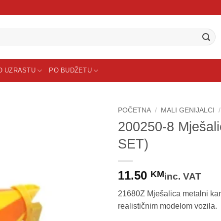
O UZRASTU
PO BUDŽETU
POČETNA
/
MALI GENIJALCI
/
200250-8 Mješa
Sačuvaj
SET)
proizvod
11.50
KM
inc. VAT
21680Z Mješalica metalni kam
realističnim modelom vozila.