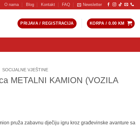
O nama
Blog
Kontakt
FAQ
Newsletter
PRIJAVA / REGISTRACIJA
KORPA /
0.00
KM
SOCIJALNE VJEŠTINE
lica METALNI KAMION (VOZILA
ion pruža zabavnu dječiju igru kroz građevinske avanture sa