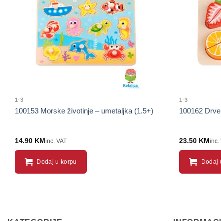
proizvod
1-3
1-3
100153 Morske životinje – umetaljka (1.5+)
100162 Drven
14.90
KM
23.50
KM
inc. VAT
inc.
Dodaj u korpu
Dodaj 