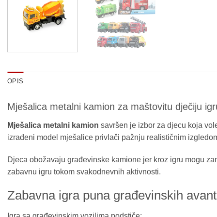
OPIS
Mješalica metalni kamion za maštovitu dječiju igr
Mješalica metalni kamion
savršen je izbor za djecu koja vol
izrađeni model mješalice privlači pažnju realističnim izgledo
Djeca obožavaju građevinske kamione jer kroz igru mogu zamiš
zabavnu igru tokom svakodnevnih aktivnosti.
Zabavna igra puna građevinskih avant
Igra sa građevinskim vozilima podstiče: