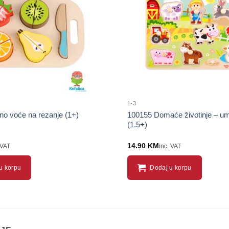
proizvod
1-3
o voće na rezanje (1+)
100155 Domaće životinje – um
(1.5+)
14.90
KM
 VAT
inc. VAT
u korpu
Dodaj u korpu