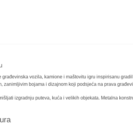
u
e građevinska vozila, kamione i maštovitu igru inspirisanu gradi
m, zanimljivim bojama i dizajnom koji podsjeća na prava građevi
ljati izgradnju puteva, kuća i velikih objekata. Metalna konstr
ura