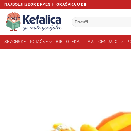
Skip
NAJBOLJI IZBOR DRVENIH IGRAČAKA U BIH
to
content
Pretraži:
SEZONSKE
IGRAČKE
BIBLIOTEKA
MALI GENIJALCI
P