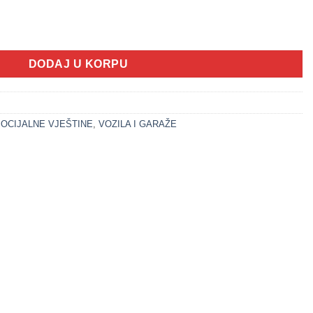
AMION (VOZILA SET) količina
DODAJ U KORPU
OCIJALNE VJEŠTINE
,
VOZILA I GARAŽE