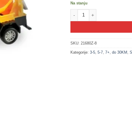
Na stanju
200250-8 Mješalica METALNI K
SKU:
21680Z-8
Kategorije:
3-5
,
5-7
,
7+
,
do 30KM
,
S