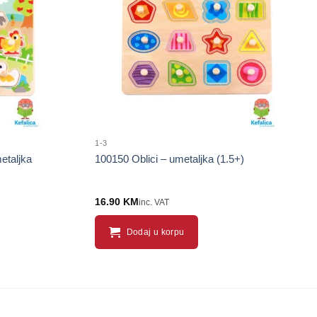
proizvod
proizvod
1-3
etaljka
100150 Oblici – umetaljka (1.5+)
16.90
KM
inc. VAT
Dodaj u korpu