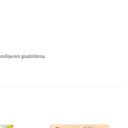
mišljenim gradilištima.
Sačuvaj
Sačuvaj