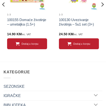
1-3
1-3
100155 Domaće životinje
100130 Uvezivanje
– umetaljka (1.5+)
životinja – 5u1 set (3+)
14.90
KM
24.50
KM
inc. VAT
inc. VAT
Dodaj u korpu
Dodaj u korpu
KATEGORIJE
SEZONSKE
IGRAČKE
BIBLIOTEKA