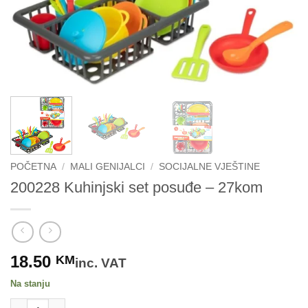
POČETNA
/
MALI GENIJALCI
/
SOCIJALNE VJEŠTINE
200228 Kuhinjski set posuđe – 27kom
18.50
KM
inc. VAT
Na stanju
200228 Kuhinjski set posuđe - 27kom količina