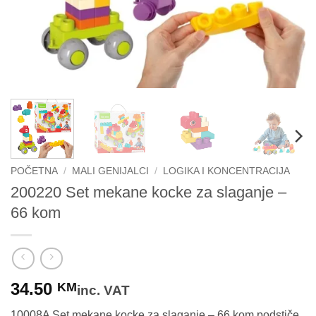
POČETNA
/
MALI GENIJALCI
/
LOGIKA I KONCENTRACIJA
200220 Set mekane kocke za slaganje –
66 kom
34.50
KM
inc. VAT
10008A Set mekane kocke za slaganje – 66 kom podstiče