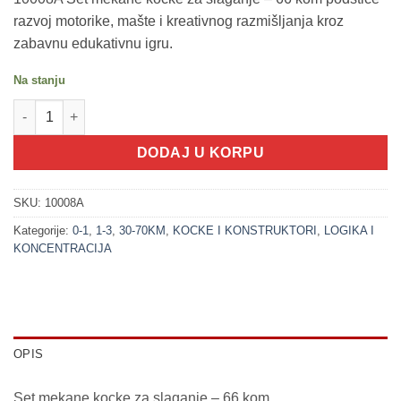
razvoj motorike, mašte i kreativnog razmišljanja kroz
zabavnu edukativnu igru.
Na stanju
200220 Set mekane kocke za slaganje - 66 kom količina
DODAJ U KORPU
SKU:
10008A
Kategorije:
0-1
,
1-3
,
30-70KM
,
KOCKE I KONSTRUKTORI
,
LOGIKA I
KONCENTRACIJA
OPIS
Set mekane kocke za slaganje – 66 kom