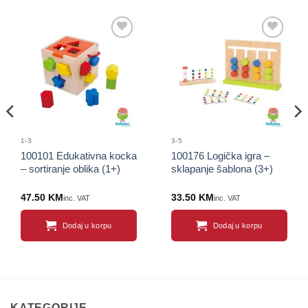
Sačuvaj
Sačuvaj
proizvod
proizvod
1-3
3-5
100101 Edukativna kocka
100176 Logička igra –
– sortiranje oblika (1+)
sklapanje šablona (3+)
47.50
KM
33.50
KM
inc. VAT
inc. VAT
Dodaj u korpu
Dodaj u korpu
KATEGORIJE