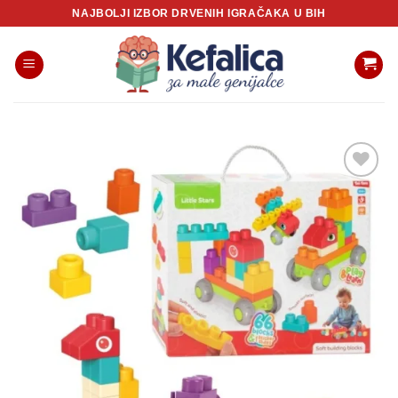
Skip
NAJBOLJI IZBOR DRVENIH IGRAČAKA U BIH
to
content
Sačuvaj
proizvod