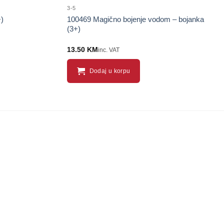
3-5
)
100469 Magično bojenje vodom – bojanka
(3+)
13.50
KM
inc. VAT
Dodaj u korpu