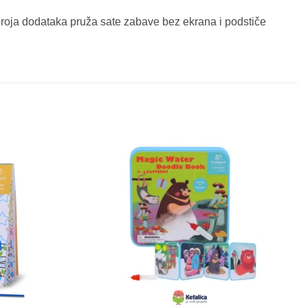
g broja dodataka pruža sate zabave bez ekrana i podstiče
Sačuvaj
Sačuvaj
proizvod
proizvod