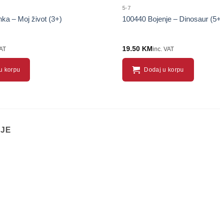
5-7
ka – Moj život (3+)
100440 Bojenje – Dinosaur (5+
19.50
KM
VAT
inc. VAT
u korpu
Dodaj u korpu
IJE