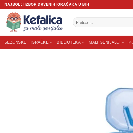
Skip
NAJBOLJI IZBOR DRVENIH IGRAČAKA U BIH
to
content
Pretraži:
SEZONSKE
IGRAČKE
BIBLIOTEKA
MALI GENIJALCI
P