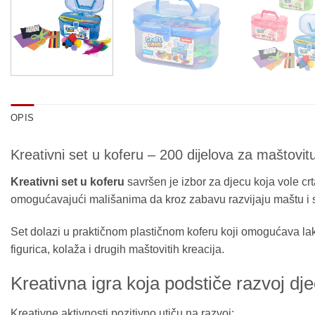
OPIS
Kreativni set u koferu – 200 dijelova za maštovitu
Kreativni set u koferu
savršen je izbor za djecu koja vole crta
omogućavajući mališanima da kroz zabavu razvijaju maštu i st
Set dolazi u praktičnom plastičnom koferu koji omogućava lako
figurica, kolaža i drugih maštovitih kreacija.
Kreativna igra koja podstiče razvoj dj
Kreativne aktivnosti pozitivno utiču na razvoj: