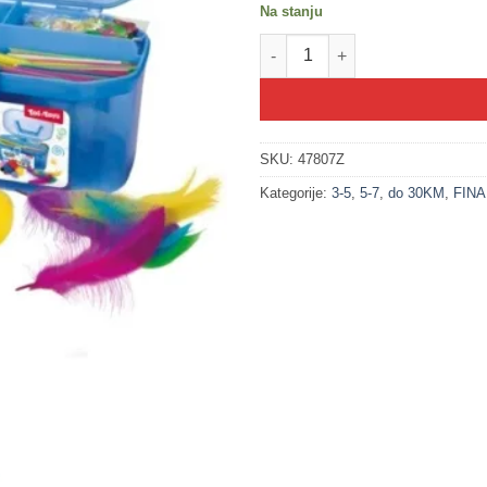
Na stanju
200349-1 Kreativni HAOS - 200 
SKU:
47807Z
Kategorije:
3-5
,
5-7
,
do 30KM
,
FIN