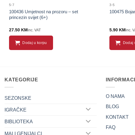
5-7
3-5
100436 Umjetnost na prozoru – set
100475 Bojan
princezin svijet (6+)
27.50
KM
5.90
KM
inc. VAT
inc. 
Dodaj u korpu
Dodaj 
KATEGORIJE
INFORMAC
O NAMA
SEZONSKE
BLOG
IGRAČKE
KONTAKT
BIBLIOTEKA
FAQ
MALI GENIJALCI