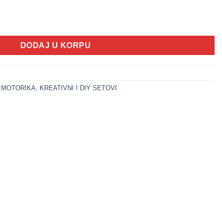
dijelova u koferu PLAVA količina
DODAJ U KORPU
A MOTORIKA
,
KREATIVNI I DIY SETOVI