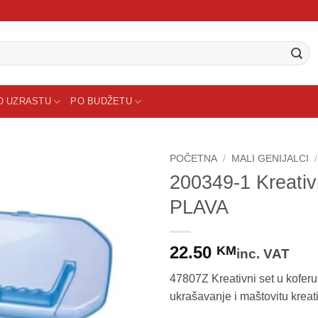
O UZRASTU
PO BUDŽETU
POČETNA
/
MALI GENIJALCI
/
200349-1 Kreativ
Sačuvaj
PLAVA
proizvod
22.50
KM
inc. VAT
47807Z Kreativni set u kofer
ukrašavanje i maštovitu kreati